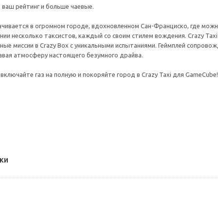
 ваш рейтинг и больше чаевые.
чивается в огромном городе, вдохновленном Сан-Франциско, где можно
ии несколько таксистов, каждый со своим стилем вождения. Crazy Taxi
ные миссии в Crazy Box с уникальными испытаниями. Геймплей сопровож
здавая атмосферу настоящего безумного драйва.
 включайте газ на полную и покоряйте город в Crazy Taxi для GameCube!
ки