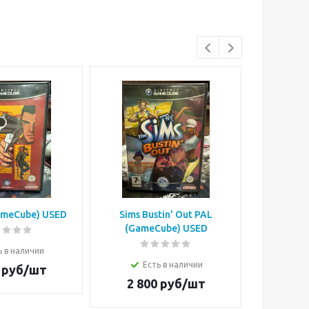
GameCube) USED
Sims Bustin' Out PAL
Batman 
(GameCube) USED
PAL (G
ь в наличии
Есть в наличии
Е
руб/шт
2 800
руб/шт
3 2