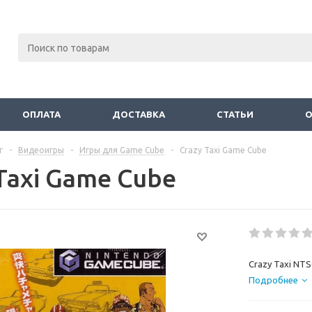
ОПЛАТА
ДОСТАВКА
СТАТЬИ
г
-
Видеоигры
-
Игры для Game Cube
-
Crazy Taxi Game Cube
Taxi Game Cube
Crazy Taxi NT
Подробнее