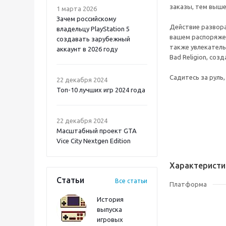
заказы, тем выше
1 марта 2026
Зачем российскому
Действие развора
владельцу PlayStation 5
вашем распоряжен
создавать зарубежный
также увлекатель
аккаунт в 2026 году
Bad Religion, со
Atomic Heart 2 PS5
Садитесь за руль,
22 декабря 2024
Топ-10 лучших игр 2024 года
22 декабря 2024
Масштабный проект GTA
Vice City Nextgen Edition
Характеристи
Статьи
Все статьи
Платформа
История
выпуска
игровых
Onimusha: Way of the