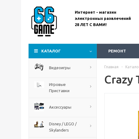
Интернет - магазин
электронных развлечений
28 ЛЕТ С ВАМИ!
Assassin’s Creed
Codename Red
КАТАЛОГ
РЕМОНТ
Главная
-
Катало
Видеоигры
Crazy 
Игровые
Приставки
Аксессуары
Disney / LEGO /
Skylanders
The Blood of Dawnwalker