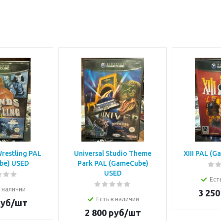
restling PAL
Universal Studio Theme
XIII PAL (
be) USED
Park PAL (GameCube)
USED
Ест
в наличии
3 250
Есть в наличии
уб/шт
2 800
руб/шт