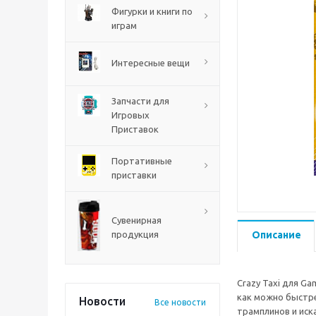
PS5
Фигурки и книги по
играм
Интересные вещи
Запчасти для
Игровых
Приставок
Портативные
приставки
Mortal Shell 2 PS5
Сувенирная
продукция
Описание
Crazy Taxi для G
как можно быстре
Новости
Все новости
трамплинов и иск