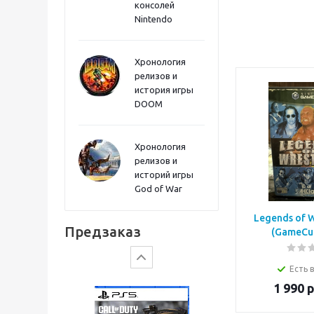
консолей
Sword PS5
Nintendo
Хронология
релизов и
история игры
DOOM
Хронология
релизов и
историй игры
God of War
Gears of War: E-Day
Legends of W
Предзаказ
(GameCu
Есть 
1 990
р