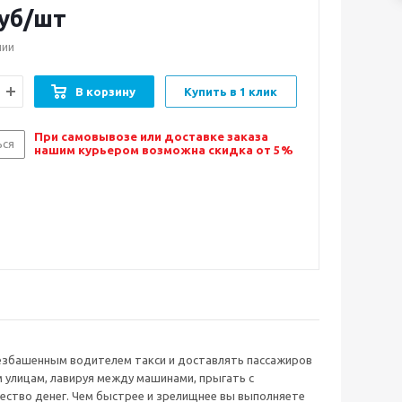
уб/шт
чии
В корзину
Купить в 1 клик
При самовывозе или доставке заказа
ься
нашим курьером возможна скидка от 5%
безбашенным водителем такси и доставлять пассажиров
 улицам, лавируя между машинами, прыгать с
ество денег. Чем быстрее и зрелищнее вы выполняете