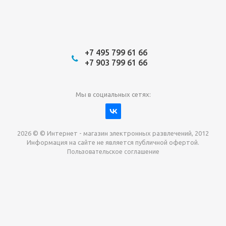
+7 495 799 61 66
+7 903 799 61 66
Мы в социальных сетях:
2026 © © Интернет - магазин электронных развлечений, 2012
Информация на сайте не является публичной офертой.
Пользовательское соглашение
Давайте сотрудничать!
наш магазин готов максимально выгодно для вас
выкупить приставки , игры. Звоните, пишите,
обсудим!
Max
Email