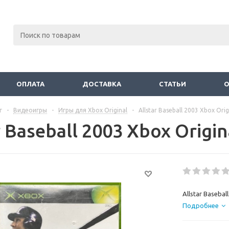
ОПЛАТА
ДОСТАВКА
СТАТЬИ
г
-
Видеоигры
-
Игры для Xbox Original
-
Allstar Baseball 2003 Xbox Orig
r Baseball 2003 Xbox Origin
Allstar Basebal
Подробнее