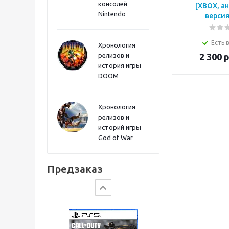
консолей
[XBOX, а
Sword PS5
Nintendo
версия
Есть 
Хронология
релизов и
2 300
р
история игры
DOOM
Хронология
релизов и
историй игры
God of War
Gears of War: E-Day
Предзаказ