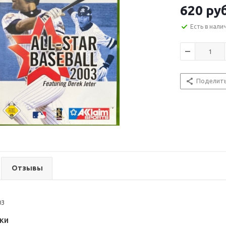
620
ру
Есть в нали
Поделит
Отзывы
03
ки