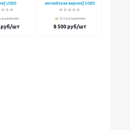
ия] USED
английская версия] USED
вер
ь в наличии
Есть в наличии
Е
руб/шт
8 500
руб/шт
1 6