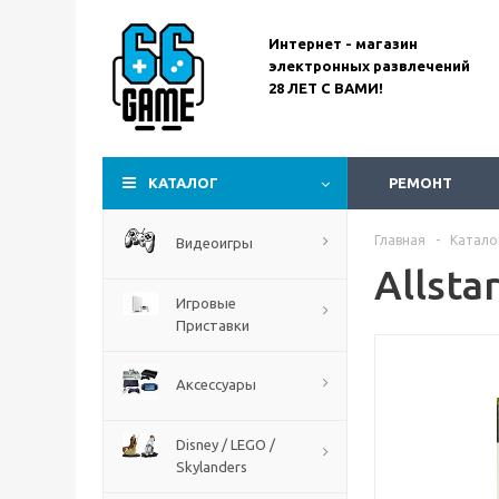
Интернет - магазин
электронных развлечений
28 ЛЕТ С ВАМИ!
Assassin’s Creed
Codename Red
КАТАЛОГ
РЕМОНТ
Главная
-
Катало
Видеоигры
Allsta
Игровые
Приставки
Аксессуары
Disney / LEGO /
Skylanders
The Blood of Dawnwalker