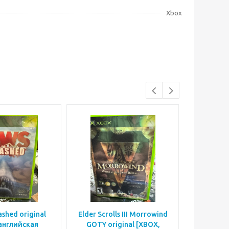
Xbox
ashed original
Elder Scrolls III Morrowind
Bicycle 
английская
GOTY original [XBOX,
[XBOX