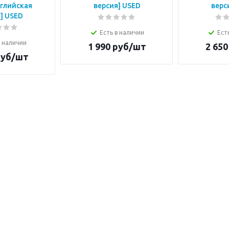
нглийская
версия] USED
верс
] USED
Есть в наличии
Ест
в наличии
1 990
руб/шт
2 650
уб/шт