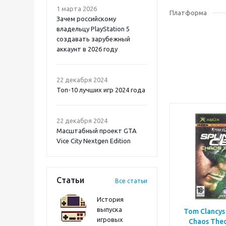
1 марта 2026
Платформа
Зачем российскому
владельцу PlayStation 5
создавать зарубежный
аккаунт в 2026 году
Atomic Heart 2 PS5
22 декабря 2024
Топ-10 лучших игр 2024 года
22 декабря 2024
Масштабный проект GTA
Vice City Nextgen Edition
Статьи
Все статьи
История
выпуска
Tom Clancys 
игровых
Chaos Theo
Onimusha: Way of the