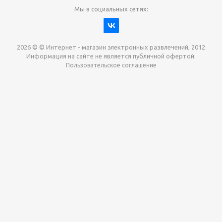
Мы в социальных сетях:
2026 © © Интернет - магазин электронных развлечений, 2012
Информация на сайте не является публичной офертой.
Пользовательское соглашение
Давайте сотрудничать!
наш магазин готов максимально выгодно для вас
выкупить приставки , игры. Звоните, пишите,
обсудим!
Max
Email
Telegram