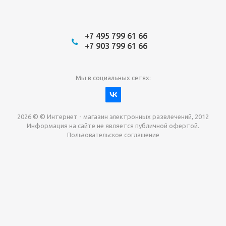
+7 495 799 61 66
+7 903 799 61 66
Мы в социальных сетях:
2026 © © Интернет - магазин электронных развлечений, 2012
Информация на сайте не является публичной офертой.
Пользовательское соглашение
Давайте сотрудничать!
наш магазин готов максимально выгодно для вас
выкупить приставки , игры. Звоните, пишите,
обсудим!
Max
Email
Telegram