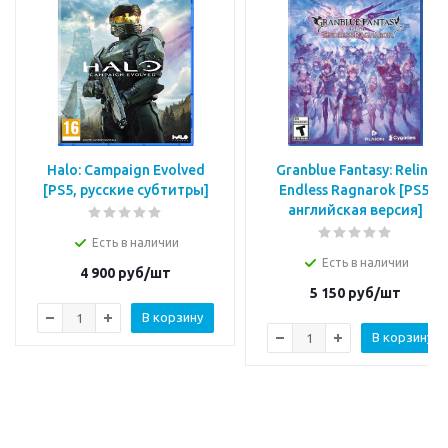
Halo: Campaign Evolved
Granblue Fantasy: Relink
[PS5, русские субтитры]
Endless Ragnarok [PS5,
английская версия]
Есть в наличии
Есть в наличии
4 900
руб/шт
5 150
руб/шт
В корзину
В корзину