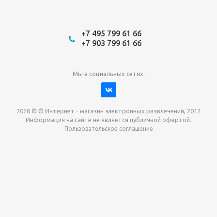
+7 495 799 61 66
+7 903 799 61 66
Мы в социальных сетях:
2026 © © Интернет - магазин электронных развлечений, 2012
Информация на сайте не является публичной офертой.
Пользовательское соглашение
Давайте сотрудничать!
наш магазин готов максимально выгодно для вас
выкупить приставки , игры. Звоните, пишите,
обсудим!
Max
Email
Telegram