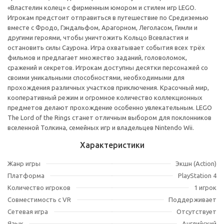
«Властелин колец» с фирменным юмором и стилем игр LEGO.
Игрокам предстоит отправиться в путешествие по Средиземью
вместе с Фродо, Гэндальфом, Арагорном, Леголасом, Гимли и
другими героями, чтобы уничтожить Кольцо Всевластия и
остановить силы Саурона. Игра охватывает события всех трёх
фильмов и предлагает множество заданий, головоломок,
сражений и секретов. Игрокам доступны десятки персонажей со
своими уникальными способностями, необходимыми для
прохождения различных участков приключения. Красочный мир,
кооперативный режим и огромное количество коллекционных
предметов делают прохождение особенно увлекательным. LEGO
The Lord of the Rings станет отличным выбором для поклонников
вселенной Толкина, семейных игр и владельцев Nintendo Wii.
Характеристики
Жанр игры
Экшн (Action)
Платформа
PlayStation 4
Количество игроков
1 игрок
Совместимость с VR
Поддерживает
Сетевая игра
Отсутствует
Язык
Английский