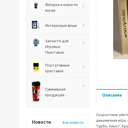
PS5
Фигурки и книги по
играм
Интересные вещи
Запчасти для
Игровых
Приставок
Портативные
приставки
Mortal Shell 2 PS5
Сувенирная
продукция
Описание
Скоростные улитк
динамичная игра,
Новости
Все новости
Турбо, Хлыст, Кр