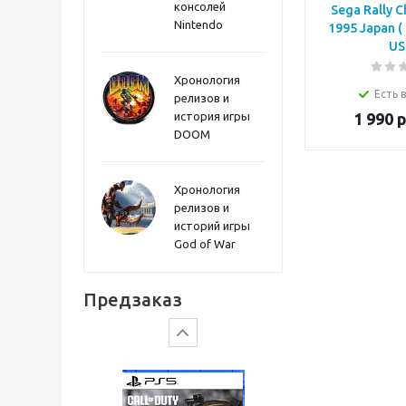
консолей
Sega Rally 
Sword PS5
Nintendo
1995 Japan (
US
Хронология
Есть 
релизов и
история игры
1 990
р
DOOM
Хронология
релизов и
историй игры
God of War
Gears of War: E-Day
Предзаказ