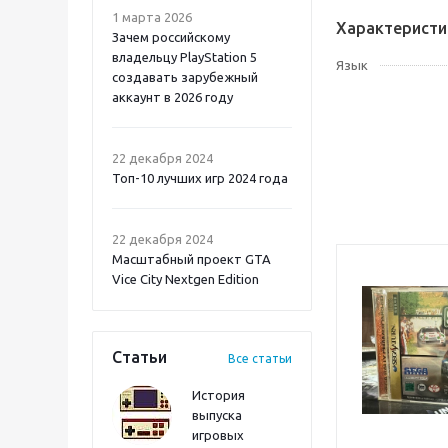
1 марта 2026
Характеристи
Зачем российскому
владельцу PlayStation 5
Язык
создавать зарубежный
аккаунт в 2026 году
Atomic Heart 2 PS5
22 декабря 2024
Топ-10 лучших игр 2024 года
22 декабря 2024
Масштабный проект GTA
Vice City Nextgen Edition
Статьи
Все статьи
История
выпуска
игровых
Onimusha: Way of the