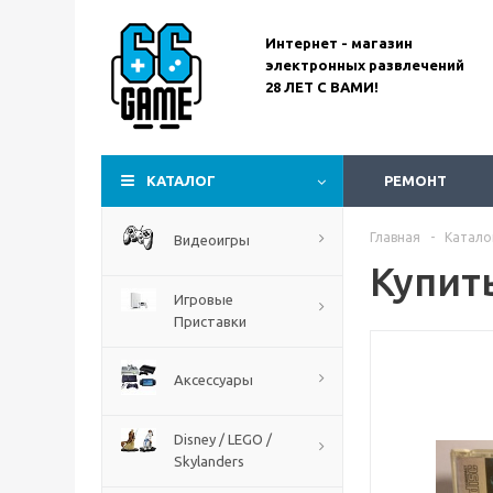
Интернет - магазин
электронных развлечений
28 ЛЕТ С ВАМИ!
Assassin’s Creed
Codename Red
КАТАЛОГ
РЕМОНТ
Главная
-
Катало
Видеоигры
Купить
Игровые
Приставки
Аксессуары
Disney / LEGO /
Skylanders
The Blood of Dawnwalker