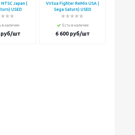
x NTSC Japan (
Virtua Fighter ReMix USA (
Advanc
turn) USED
Sega Saturn) USED
NTSC Japa
ь в наличии
Есть в наличии
Е
руб/шт
6 600
руб/шт
2 0