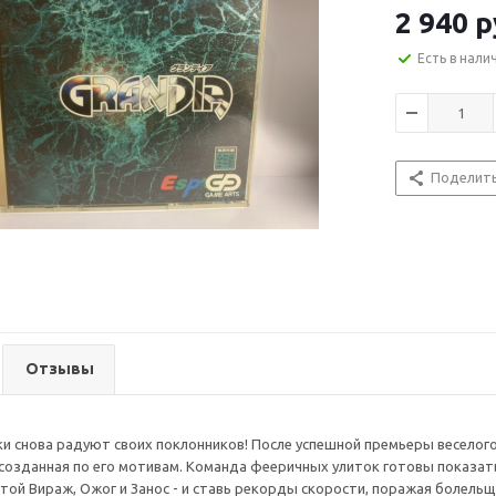
2 940
р
Есть в нали
Поделит
Отзывы
и снова радуют своих поклонников! После успешной премьеры веселого
 созданная по его мотивам. Команда фееричных улиток готовы показат
утой Вираж, Ожог и Занос - и ставь рекорды скорости, поражая болель