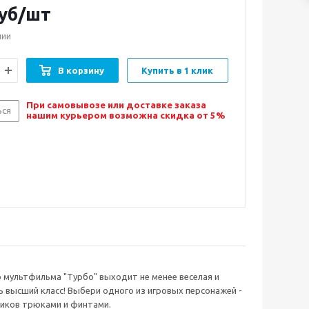
уб/шт
чии
В корзину
Купить в 1 клик
При самовывозе или доставке заказа
ься
нашим курьером возможна скидка от 5%
 мультфильма "Турбо" выходит не менее веселая и
ь высший класс! Выбери одного из игровых персонажей -
щиков трюками и финтами.