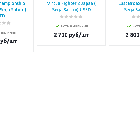
Championship
Virtua Fighter 2 Japan (
Last Bron
 Sega Saturn)
Sega Saturn) USED
Sega Sa
ED
Есть в наличии
Ест
в наличии
2 700
руб/шт
2 800
уб/шт