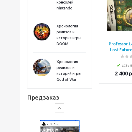
консолей
Sword PS5
Nintendo
Хронология
релизов и
история игры
DOOM
Professor L
Lost Futur
Хронология
Есть 
релизов и
2 400
р
историй игры
God of War
Gears of War: E-Day
Предзаказ