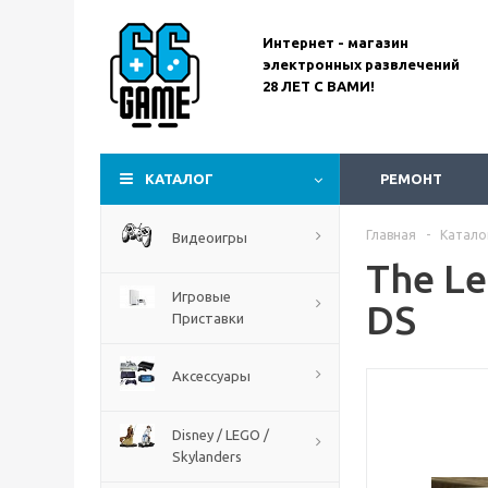
Интернет - магазин
электронных развлечений
28 ЛЕТ С ВАМИ!
Assassin’s Creed
Codename Red
КАТАЛОГ
РЕМОНТ
Главная
-
Катало
Видеоигры
The Le
Игровые
DS
Приставки
Аксессуары
Disney / LEGO /
Skylanders
The Blood of Dawnwalker