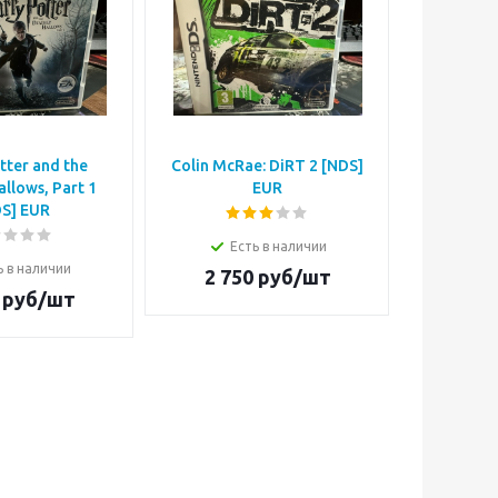
tter and the
Colin McRae: DiRT 2 [NDS]
The Leg
allows, Part 1
EUR
New Begi
S] EUR
Есть в наличии
Е
ь в наличии
2 750
руб/шт
3 7
руб/шт