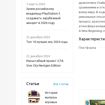
дракончика Спайр
1 марта 2026
сражениями и от
Зачем российскому
всему миру. В хо
владельцу PlayStation 5
уникальные способ
создавать зарубежный
процесс, красочн
аккаунт в 2026 году
атмосфера волшеб
A New Beginning 
Atomic Heart 2 PS5
22 декабря 2024
Характеристи
Топ-10 лучших игр 2024 года
Платформа
22 декабря 2024
Масштабный проект GTA
Vice City Nextgen Edition
Статьи
Все статьи
История
выпуска
игровых
Onimusha: Way of the