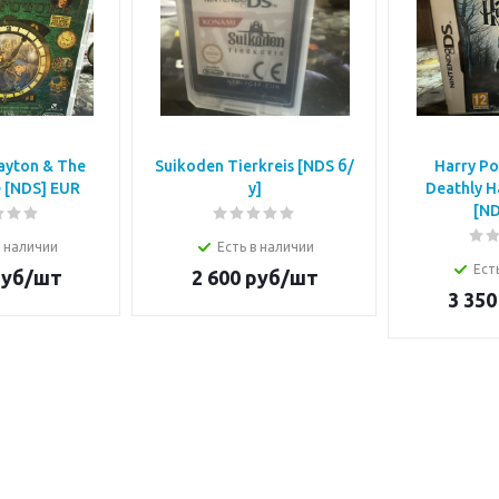
ayton & The
Suikoden Tierkreis [NDS б/
Harry Po
e [NDS] EUR
у]
Deathly H
[ND
в наличии
Есть в наличии
Ест
уб/шт
2 600
руб/шт
3 350