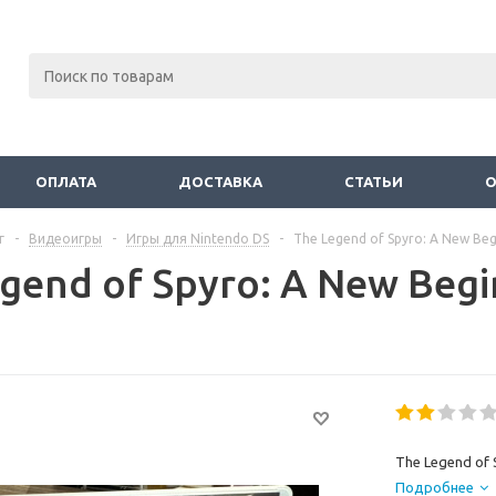
ОПЛАТА
ДОСТАВКА
СТАТЬИ
г
-
Видеоигры
-
Игры для Nintendo DS
-
The Legend of Spyro: A New Beg
gend of Spyro: A New Beg
The Legend of 
Подробнее