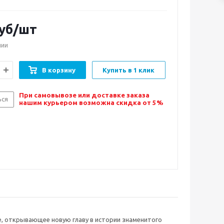
уб/шт
чии
В корзину
Купить в 1 клик
При самовывозе или доставке заказа
ься
нашим курьером возможна скидка от 5%
ие, открывающее новую главу в истории знаменитого