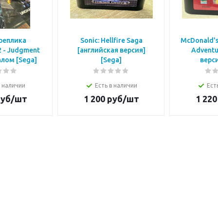
реплика
Sonic: Hellfire Saga
McDonald's
2 - Judgment
[английская версия]
Adventu
алом [Sega]
[Sega]
верси
в наличии
Есть в наличии
Ест
уб/шт
1 200
руб/шт
1 220