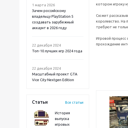
котором игроку н
1 марта 2026
Зачем российскому
Сюжет рассказыва
владельцу PlayStation 5
королевство. На 
создавать зарубежный
требуют не тольк
аккаунт в 2026 году
Игровой процесс 
Atomic Heart 2 PS5
прохождение инте
22 декабря 2024
Топ-10 лучших игр 2024 года
22 декабря 2024
Масштабный проект GTA
Vice City Nextgen Edition
Статьи
Все статьи
История
выпуска
игровых
Onimusha: Way of the