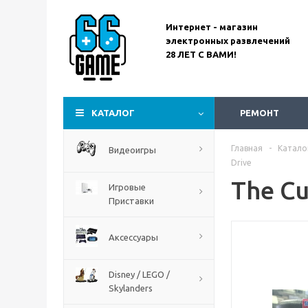
Интернет - магазин
электронных развлечений
28 ЛЕТ С ВАМИ!
Assassin’s Creed
Codename Red
КАТАЛОГ
РЕМОНТ
Главная
-
Катало
Видеоигры
Drive
The Cu
Игровые
Приставки
Аксессуары
Disney / LEGO /
Skylanders
The Blood of Dawnwalker