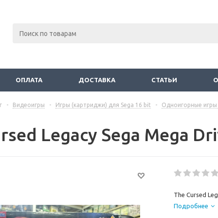
ОПЛАТА
ДОСТАВКА
СТАТЬИ
г
-
Видеоигры
-
Игры (картриджи) для Sega 16 bit
-
Одноигорные игры 
rsed Legacy Sega Mega Dr
The Cursed Leg
Подробнее