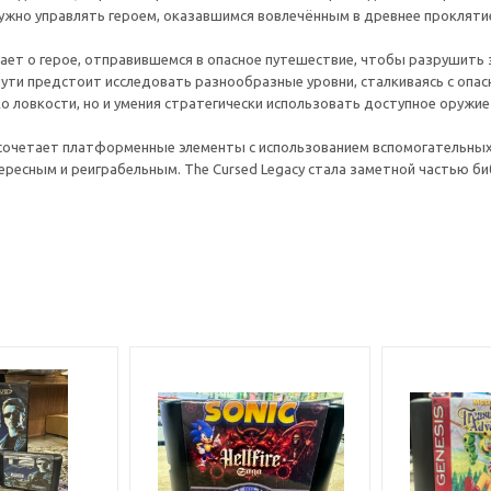
ужно управлять героем, оказавшимся вовлечённым в древнее проклятие
ет о герое, отправившемся в опасное путешествие, чтобы разрушить з
пути предстоит исследовать разнообразные уровни, сталкиваясь с опа
о ловкости, но и умения стратегически использовать доступное оружие
сочетает платформенные элементы с использованием вспомогательных
ресным и реиграбельным. The Cursed Legacy стала заметной частью биб