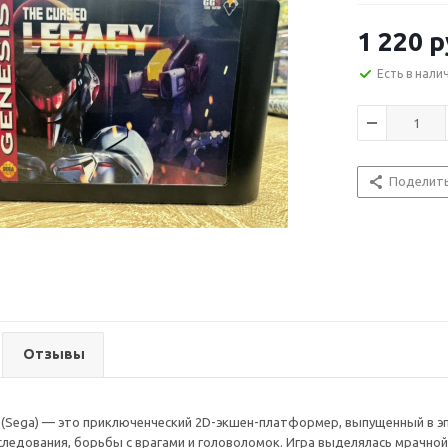
1 220
р
Есть в нали
Поделит
Отзывы
y (Sega) — это приключенческий 2D-экшен-платформер, выпущенный в эп
следования, борьбы с врагами и головоломок. Игра выделялась мрачн