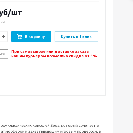
уб/шт
чии
В корзину
Купить в 1 клик
При самовывозе или доставке заказа
ься
нашим курьером возможна скидка от 5%
оху классических консолей Sega, который сочетает в
ой атмосферой и захватывающим игровым процессом, в