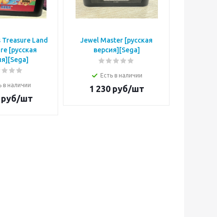
 Treasure Land
Jewel Master [русская
Fatal La
re [русская
версия][Sega]
вер
я][Sega]
Есть в наличии
Е
ь в наличии
1 230
руб/шт
1 2
руб/шт