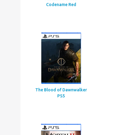
Assassin’s Creed
Codename Red
The Blood of Dawnwalker
PS5