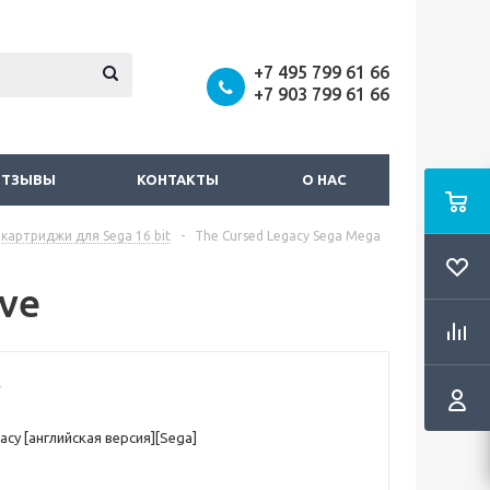
+7 495 799 61 66
+7 903 799 61 66
ОТЗЫВЫ
КОНТАКТЫ
О НАС
картриджи для Sega 16 bit
-
The Cursed Legacy Sega Mega
ive
acy [английская версия][Sega]