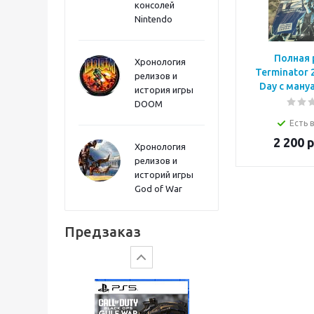
консолей
Sword PS5
Nintendo
Полная 
Хронология
Terminator 
релизов и
Day с ману
история игры
DOOM
Есть 
2 200
р
Хронология
релизов и
историй игры
God of War
Gears of War: E-Day
Предзаказ