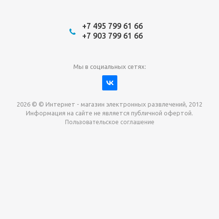
+7 495 799 61 66
+7 903 799 61 66
Мы в социальных сетях:
2026 © © Интернет - магазин электронных развлечений, 2012
Информация на сайте не является публичной офертой.
Пользовательское соглашение
Давайте сотрудничать!
наш магазин готов максимально выгодно для вас
выкупить приставки , игры. Звоните, пишите,
обсудим!
Max
Email
Telegram