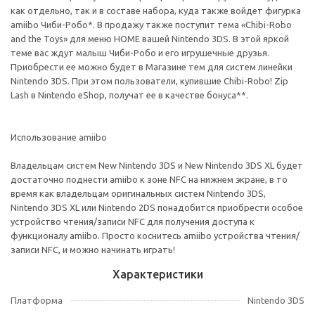
как отдельно, так и в составе набора, куда также войдет фигурка
amiibo Чиби-Робо*. В продажу также поступит тема «Chibi-Robo
and the Toys» для меню HOME вашей Nintendo 3DS. В этой яркой
теме вас ждут малыш Чиби-Робо и его игрушечные друзья.
Приобрести ее можно будет в Магазине тем для систем линейки
Nintendo 3DS. При этом пользователи, купившие Chibi-Robo! Zip
Lash в Nintendo eShop, получат ее в качестве бонуса**.
Использование amiibo
Владельцам систем New Nintendo 3DS и New Nintendo 3DS XL будет
достаточно поднести amiibo к зоне NFC на нижнем экране, в то
время как владельцам оригинальных систем Nintendo 3DS,
Nintendo 3DS XL или Nintendo 2DS понадобится приобрести особое
устройство чтения/записи NFC для получения доступа к
функционалу amiibo. Просто коснитесь amiibo устройства чтения/
записи NFC, и можно начинать играть!
Характеристики
Платформа
Nintendo 3DS