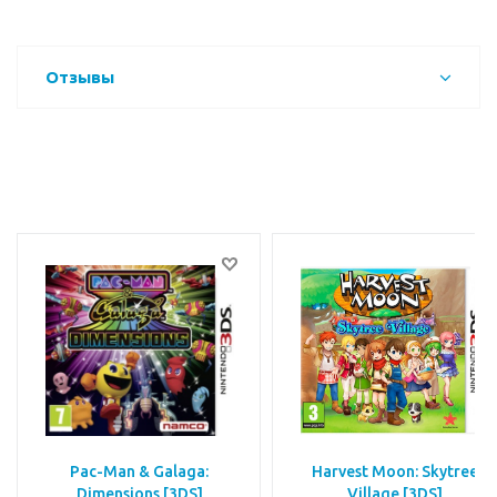
Отзывы
Pac-Man & Galaga:
Harvest Moon: Skytree
Dimensions [3DS]
Village [3DS]