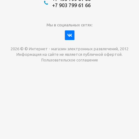
+7 903 799 61 66
Мы в социальных сетях:
2026 © © Интернет - магазин электронных развлечений, 2012
Информация на сайте не является публичной офертой.
Пользовательское соглашение
Давайте сотрудничать!
наш магазин готов максимально выгодно для вас
выкупить приставки , игры. Звоните, пишите,
обсудим!
Max
Email
Telegram