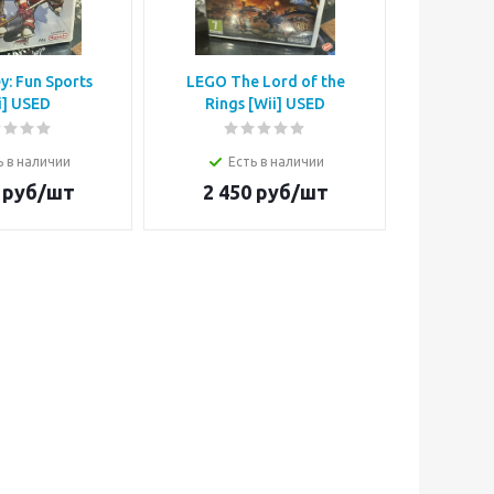
y: Fun Sports
LEGO The Lord of the
Open Se
i] USED
Rings [Wii] USED
Е
ь в наличии
Есть в наличии
1 3
руб/шт
2 450
руб/шт