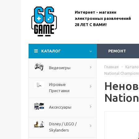
Интернет - магазин
электронных развлечений
28 ЛЕТ С ВАМИ!
Assassin’s Creed
Codename Red
КАТАЛОГ
РЕМОНТ
Главная
-
Катало
Видеоигры
National Champions
Ненова
Игровые
Приставки
Nation
Аксессуары
Disney / LEGO /
Skylanders
The Blood of Dawnwalker