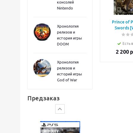
консолей
Sword PS5
Nintendo
Prince of P
Хронология
Swords [
релизов и
история игры
Есть 
DOOM
2 200
р
Хронология
релизов и
историй игры
God of War
Gears of War: E-Day
Предзаказ