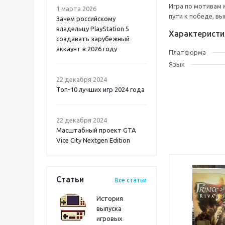
Игра по мотивам 
1 марта 2026
пути к победе, в
Зачем российскому
владельцу PlayStation 5
Характеристи
создавать зарубежный
аккаунт в 2026 году
Платформа
Язык
Atomic Heart 2 PS5
22 декабря 2024
Топ-10 лучших игр 2024 года
22 декабря 2024
Масштабный проект GTA
Vice City Nextgen Edition
Статьи
Все статьи
История
выпуска
игровых
Onimusha: Way of the