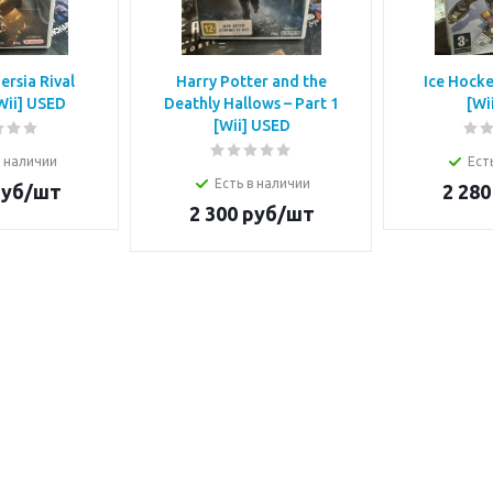
ersia Rival
Harry Potter and the
Ice Hocke
Wii] USED
Deathly Hallows – Part 1
[Wi
[Wii] USED
в наличии
Ест
Есть в наличии
уб/шт
2 280
2 300
руб/шт