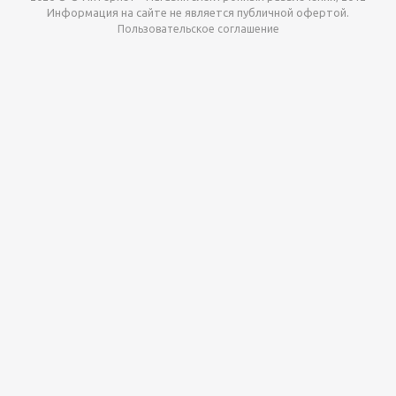
Информация на сайте не является публичной офертой.
Пользовательское соглашение
Давайте сотрудничать!
наш магазин готов максимально выгодно для вас
выкупить приставки , игры. Звоните, пишите,
обсудим!
Max
Email
Telegram
Этот сайт