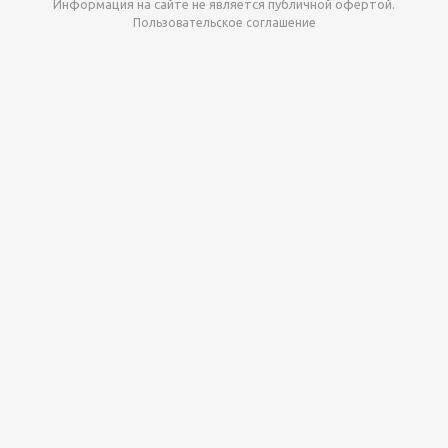
Информация на сайте не является публичной офертой.
Пользовательское соглашение
Давайте сотрудничать!
наш магазин готов максимально выгодно для вас
выкупить приставки , игры. Звоните, пишите,
обсудим!
Max
Email
Telegram
Этот сайт
использует cookie-