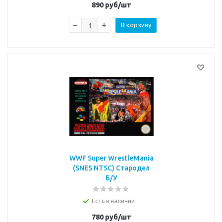
890
руб/шт
В корзину
WWF Super WrestleMania
(SNES NTSC) Стародел
Б/У
Есть в наличии
780
руб/шт