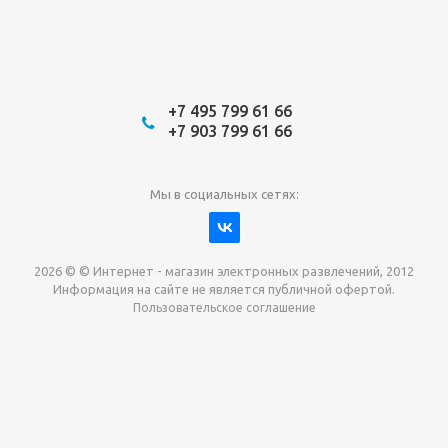
+7 495 799 61 66
+7 903 799 61 66
Мы в социальных сетях:
2026 © © Интернет - магазин электронных развлечений, 2012
Информация на сайте не является публичной офертой.
Пользовательское соглашение
Давайте сотрудничать!
наш магазин готов максимально выгодно для вас
выкупить приставки , игры. Звоните, пишите,
обсудим!
Max
Email