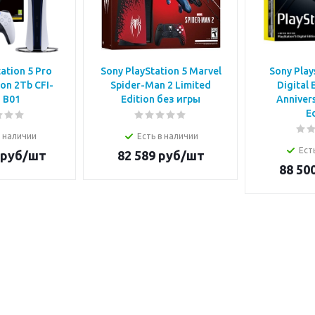
ation 5 Pro
Sony PlayStation 5 Marvel
Sony Play
ion 2Tb CFI-
Spider-Man 2 Limited
Digital 
 B01
Edition без игры
Anniver
E
в наличии
Есть в наличии
Ест
руб/шт
82 589
руб/шт
88 50