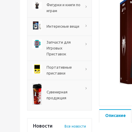
PS5
Фигурки и книги по
играм
Интересные вещи
Запчасти для
Игровых
Приставок
Портативные
приставки
Mortal Shell 2 PS5
Сувенирная
продукция
Описание
Новости
Все новости