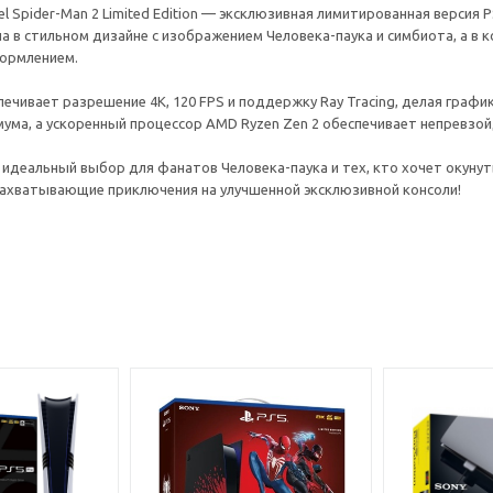
vel Spider-Man 2 Limited Edition — эксклюзивная лимитированная версия P
а в стильном дизайне с изображением Человека-паука и симбиота, а в 
ормлением.
ечивает разрешение 4K, 120 FPS и поддержку Ray Tracing, делая графи
мума, а ускоренный процессор AMD Ryzen Zen 2 обеспечивает непревз
идеальный выбор для фанатов Человека-паука и тех, кто хочет окунуть
 захватывающие приключения на улучшенной эксклюзивной консоли!