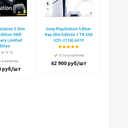
station 5 Slim
Sony PlayStation 5 Blue-
PlayStati
Edition 30th
Ray Slim Edition 1 ТБ SSD
г
sary Limited
(CFI-2116) A01Y
dition
Н
Есть в наличии
67 5
ь в наличии
62 900
руб/шт
0
руб/шт