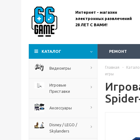
Интернет - магазин
электронных развлечений
28 ЛЕТ С ВАМИ!
Assassin’s Creed
Codename Red
КАТАЛОГ
РЕМОНТ
Главная
-
Катало
Видеоигры
игры
Игрова
Игровые
Приставки
Spider
Аксессуары
Disney / LEGO /
Skylanders
The Blood of Dawnwalker