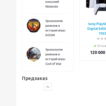
консолей
Sword PS5
Nintendo
Хронология
Sony PlaySt
релизов и
Digital Edit
история игры
7022
DOOM
Есть 
Хронология
120 000
релизов и
историй игры
God of War
Gears of War: E-Day
Предзаказ