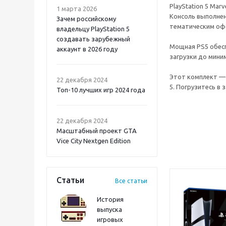
PlayStation 5 Mar
1 марта 2026
Консоль выполнен
Зачем российскому
тематическим оф
владельцу PlayStation 5
создавать зарубежный
Мощная PS5 обесп
аккаунт в 2026 году
загрузки до мини
Atomic Heart 2 PS5
Этот комплект — 
22 декабря 2024
5. Погрузитесь в
Топ-10 лучших игр 2024 года
22 декабря 2024
Масштабный проект GTA
Vice City Nextgen Edition
Статьи
Все статьи
История
выпуска
игровых
Onimusha: Way of the