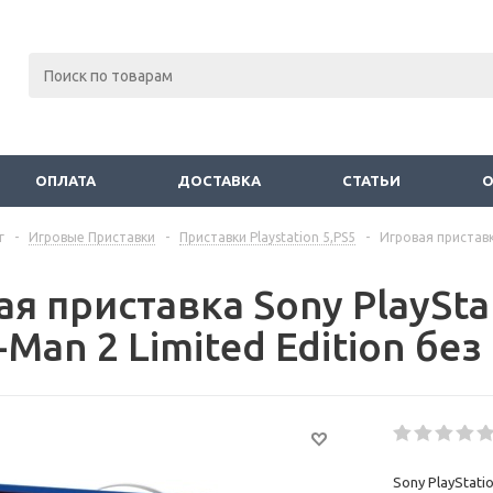
ОПЛАТА
ДОСТАВКА
СТАТЬИ
г
-
Игровые Приставки
-
Приставки Playstation 5,PS5
-
Игровая приставка
я приставка Sony PlaySta
-Man 2 Limited Edition без
Sony PlayStatio