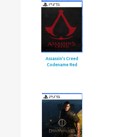
Call Of Duty Black Ops Gulf
War