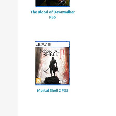
Assassin’s Creed
Codename Red
The Blood of Dawnwalker
PS5