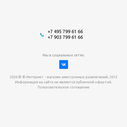
+7 495 799 61 66
+7 903 799 61 66
Мы в социальных сетях:
2026 © © Интернет - магазин электронных развлечений, 2012
Информация на сайте не является публичной офертой.
Пользовательское соглашение
Давайте сотрудничать!
наш магазин готов максимально выгодно для вас
выкупить приставки , игры. Звоните, пишите,
обсудим!
Max
Email