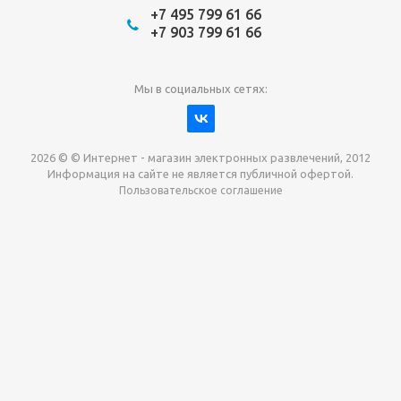
+7 495 799 61 66
+7 903 799 61 66
Мы в социальных сетях:
2026 © © Интернет - магазин электронных развлечений, 2012
Информация на сайте не является публичной офертой.
Пользовательское соглашение
Давайте сотрудничать!
наш магазин готов максимально выгодно для вас
выкупить приставки , игры. Звоните, пишите,
обсудим!
Max
Email
Telegram