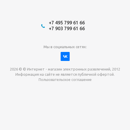
+7 495 799 61 66
+7 903 799 61 66
Мы в социальных сетях:
2026 © © Интернет - магазин электронных развлечений, 2012
Информация на сайте не является публичной офертой.
Пользовательское соглашение
Давайте сотрудничать!
наш магазин готов максимально выгодно для вас
выкупить приставки , игры. Звоните, пишите,
обсудим!
Max
Email
Telegram