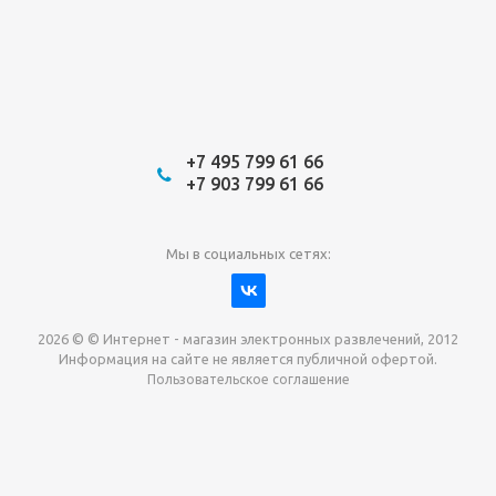
+7 495 799 61 66
+7 903 799 61 66
Мы в социальных сетях:
2026 © © Интернет - магазин электронных развлечений, 2012
Информация на сайте не является публичной офертой.
Пользовательское соглашение
Давайте сотрудничать!
наш магазин готов максимально выгодно для вас
выкупить приставки , игры. Звоните, пишите,
обсудим!