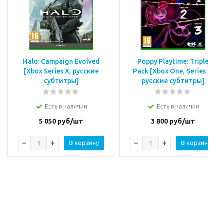
Halo: Campaign Evolved
Poppy Playtime: Triple
[Xbox Series X, русские
Pack [Xbox One, Series X,
субтитры]
русские субтитры]
Есть в наличии
Есть в наличии
5 050
руб/шт
3 800
руб/шт
В корзину
В корзину