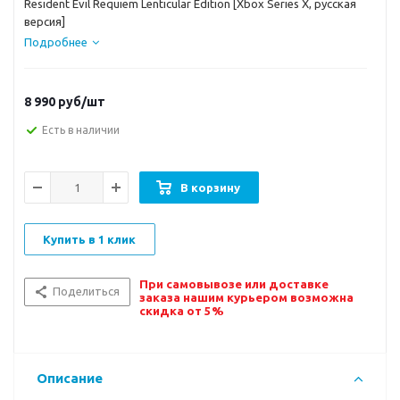
Resident Evil Requiem Lenticular Edition [Xbox Series X, русская
версия]
Подробнее
8 990
руб/шт
Есть в наличии
В корзину
Купить в 1 клик
При самовывозе или доставке
Поделиться
заказа нашим курьером возможна
скидка от 5%
Описание