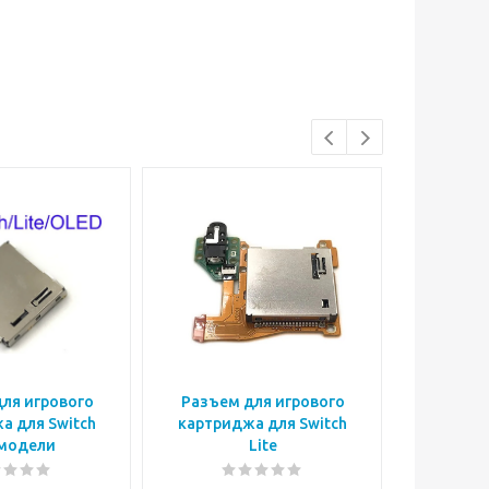
ля игрового
Разъем для игрового
Разъем
а для Switch
картриджа для Switch
картридж
 модели
Lite