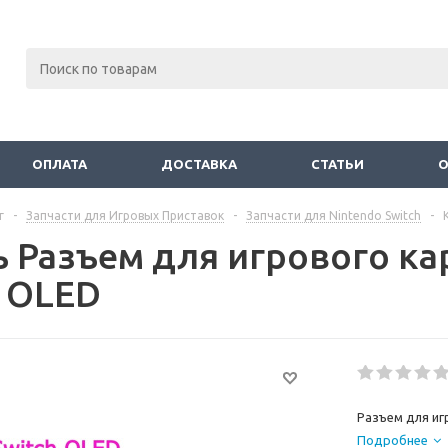
ОПЛАТА
ДОСТАВКА
СТАТЬИ
г
-
Запчасти для Игровых Приставок
-
Запчасти для Nintendo Switch
-
ь Разъем для игрового к
h OLED
Разъем для иг
Подробнее