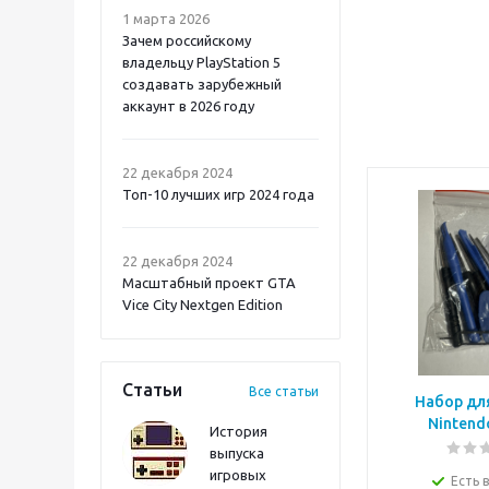
1 марта 2026
Зачем российскому
владельцу PlayStation 5
создавать зарубежный
аккаунт в 2026 году
Atomic Heart 2 PS5
22 декабря 2024
Топ-10 лучших игр 2024 года
22 декабря 2024
Масштабный проект GTA
Vice City Nextgen Edition
Статьи
Все статьи
Набор дл
История
выпуска
игровых
Onimusha: Way of the
Есть 