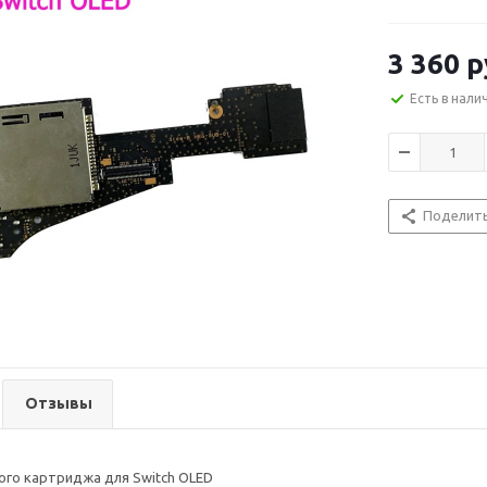
3 360
р
Есть в нали
Поделит
Отзывы
ого картриджа для Switch OLED