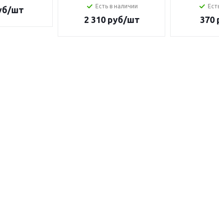
Есть в наличии
Ест
уб/шт
2 310
руб/шт
370