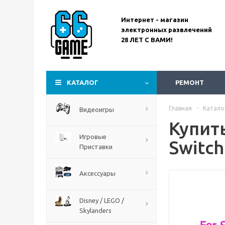
Интернет - магазин
электронных развлечений
28 ЛЕТ С ВАМИ!
Assassin’s Creed
Codename Red
КАТАЛОГ
РЕМОНТ
Главная
-
Катало
Видеоигры
Купит
Игровые
Switc
Приставки
Аксессуары
Disney / LEGO /
Skylanders
The Blood of Dawnwalker