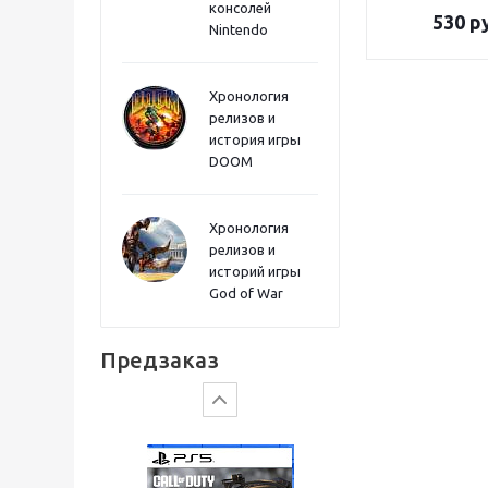
консолей
Sword PS5
530
р
Nintendo
Хронология
релизов и
история игры
DOOM
Хронология
релизов и
историй игры
God of War
Gears of War: E-Day
Предзаказ