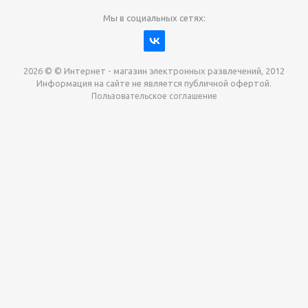
Мы в социальных сетях:
2026 © © Интернет - магазин электронных развлечений, 2012
Информация на сайте не является публичной офертой.
Пользовательское соглашение
Давайте сотрудничать!
наш магазин готов максимально выгодно для вас
выкупить приставки , игры. Звоните, пишите,
обсудим!
Max
Email
Telegram