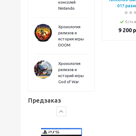
консолей
Sword PS5
017 разн
Nintendo
Есть 
Хронология
9 200
р
релизов и
история игры
DOOM
Хронология
релизов и
историй игры
God of War
Gears of War: E-Day
Предзаказ