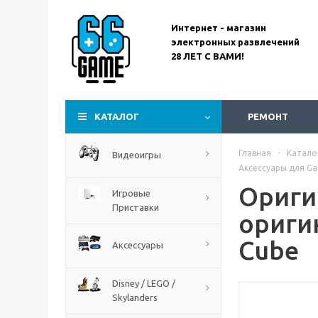
Интернет - магазин
электронных развлечений
28 ЛЕТ С ВАМИ!
Assassin’s Creed
Codename Red
КАТАЛОГ
РЕМОНТ
Главная
-
Катало
Видеоигры
Аксессуары для G
Ориги
Игровые
Приставки
ориги
Cube
Аксессуары
Disney / LEGO /
Skylanders
The Blood of Dawnwalker