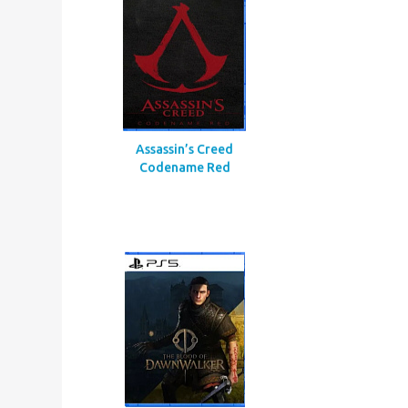
Call Of Duty Black Ops Gulf
War