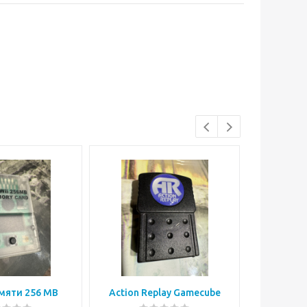
мяти 256 MB
Action Replay Gamecube
Корпус
G