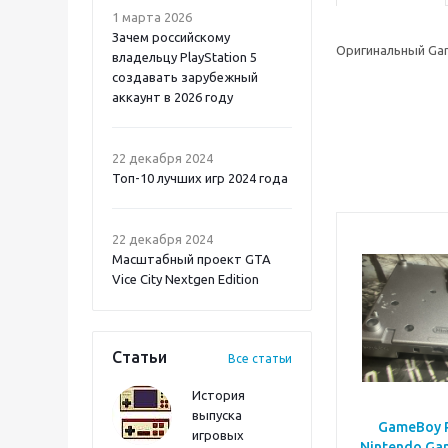
1 марта 2026
Зачем российскому
Оригинальный Ga
владельцу PlayStation 5
создавать зарубежный
аккаунт в 2026 году
Atomic Heart 2 PS5
22 декабря 2024
Топ-10 лучших игр 2024 года
22 декабря 2024
Масштабный проект GTA
Vice City Nextgen Edition
Статьи
Все статьи
История
выпуска
GameBoy P
игровых
Onimusha: Way of the
Nintendo Ga