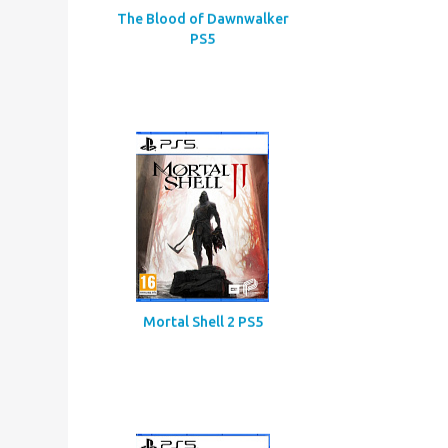
Assassin’s Creed
Codename Red
The Blood of Dawnwalker
PS5