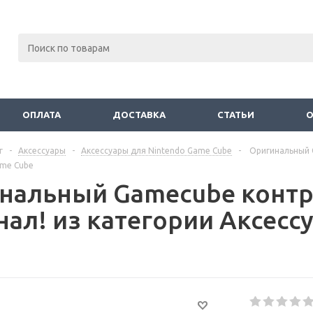
ОПЛАТА
ДОСТАВКА
СТАТЬИ
г
-
Аксессуары
-
Аксессуары для Nintendo Game Cube
-
Оригинальный G
ame Cube
нальный Gamecube контр
нал! из категории Аксесс