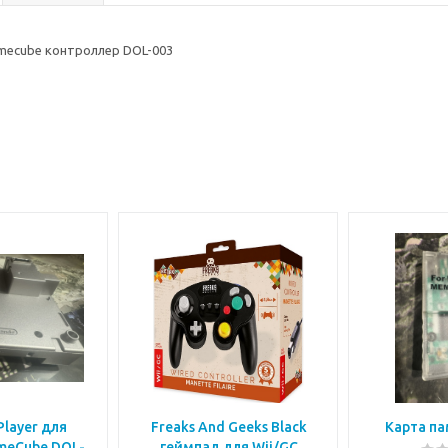
mecube контроллер DOL-003
layer для
Freaks And Geeks Black
Карта па
meCube DOL-
геймпад для Wii/GC