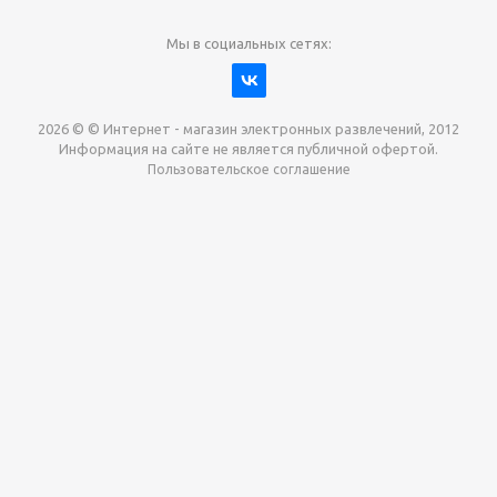
Мы в социальных сетях:
2026 © © Интернет - магазин электронных развлечений, 2012
Информация на сайте не является публичной офертой.
Пользовательское соглашение
Давайте сотрудничать!
наш магазин готов максимально выгодно для вас
выкупить приставки , игры. Звоните, пишите,
обсудим!
Max
Email
Telegram