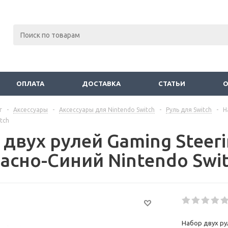
ОПЛАТА
ДОСТАВКА
СТАТЬИ
г
-
Аксессуары
-
Аксессуары для Nintendo Switch
-
Руль для Switch
-
Н
tch
 двух рулей Gaming Steer
расно-Синий Nintendo Swi
Набор двух ру