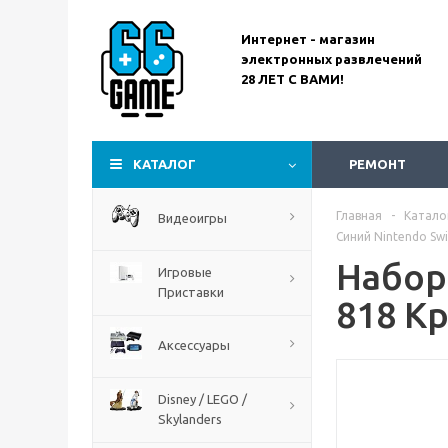
Интернет - магазин
электронных развлечений
28 ЛЕТ С ВАМИ!
Assassin’s Creed
Codename Red
КАТАЛОГ
РЕМОНТ
Главная
-
Катало
Видеоигры
Синий Nintendo Swi
Набор
Игровые
Приставки
818 К
Аксессуары
Disney / LEGO /
Skylanders
The Blood of Dawnwalker