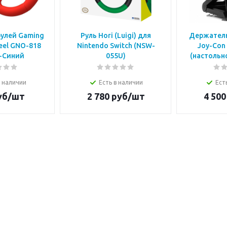
рулей Gaming
Руль Hori (Luigi) для
Держатель
eel GNO-818
Nintendo Switch (NSW-
Joy-Con 
-Синий
055U)
(настольн
в наличии
Есть в наличии
Ест
уб/шт
2 780
руб/шт
4 500