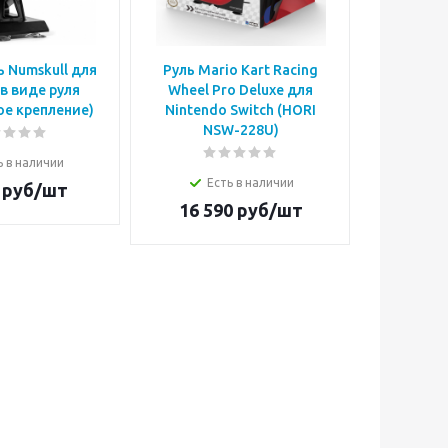
 Numskull для
Руль Mario Kart Racing
Руль Ma
в виде руля
Wheel Pro Deluxe для
Wheel P
ое крепление)
Nintendo Switch (HORI
Switch (
NSW-228U)
ь в наличии
Е
Есть в наличии
руб/шт
10 0
16 590
руб/шт