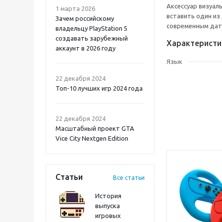
Аксессуар визуал
1 марта 2026
вставить один из
Зачем российскому
современным датч
владельцу PlayStation 5
создавать зарубежный
Характеристи
аккаунт в 2026 году
Язык
Atomic Heart 2 PS5
22 декабря 2024
Топ-10 лучших игр 2024 года
22 декабря 2024
Масштабный проект GTA
Vice City Nextgen Edition
Статьи
Все статьи
История
выпуска
игровых
Onimusha: Way of the