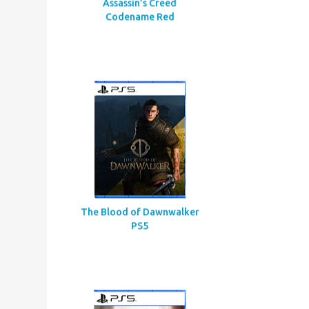
Assassin’s Creed
Codename Red
The Blood of Dawnwalker
PS5