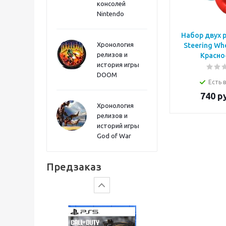
консолей
Sword PS5
Nintendo
Набор двух 
Хронология
Steering Wh
релизов и
Красно
история игры
DOOM
Есть 
740
р
Хронология
релизов и
историй игры
God of War
Gears of War: E-Day
Предзаказ