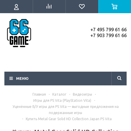
+7 495 799 61 66
+7 903 799 61 66
МЕНЮ
Главная
-
Каталог
-
Видеоигры
-
Игры для PS Vita (PlayStation Vita)
-
Уценённые Б/У игры для PS Vita — выгодные предложения на
подержанные игры
-
Купить Metal Gear Solid HD Collection Japan PS Vita