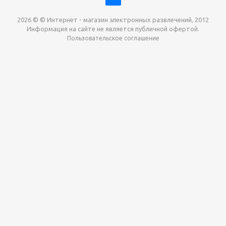
2026 © © Интернет - магазин электронных развлечений, 2012
Информация на сайте не является публичной офертой.
Пользовательское соглашение
Давайте сотрудничать!
наш магазин готов максимально выгодно для вас
выкупить приставки , игры. Звоните, пишите,
обсудим!
Max
Email
Telegram