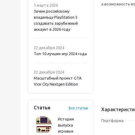
а возможность игр
1 марта 2026
Зачем российскому
владельцу PlayStation 5
создавать зарубежный
аккаунт в 2026 году
Atomic Heart 2 PS5
22 декабря 2024
Топ-10 лучших игр 2024 года
22 декабря 2024
Масштабный проект GTA
Vice City Nextgen Edition
Статьи
Все статьи
Характеристи
История
Платформа
выпуска
игровых
Onimusha: Way of the