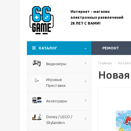
Интернет - магазин
электронных развлечений
28 ЛЕТ С ВАМИ!
Assassin’s Creed
Codename Red
КАТАЛОГ
РЕМОНТ
Главная
-
Катало
Видеоигры
Новая 
Игровые
Приставки
Аксессуары
Disney / LEGO /
Skylanders
The Blood of Dawnwalker