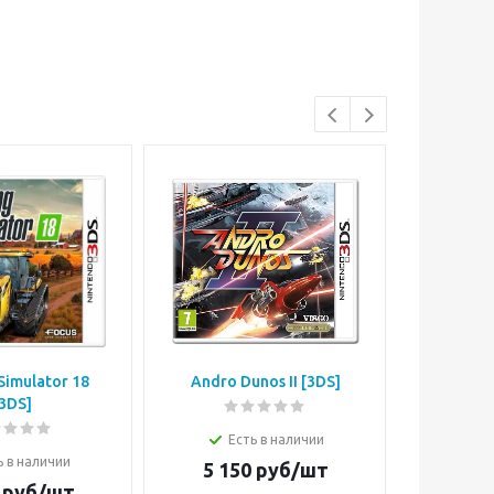
Simulator 18
Andro Dunos II [3DS]
Disney A
3DS]
Есть в наличии
Е
ь в наличии
5 150
руб/шт
3 4
руб/шт