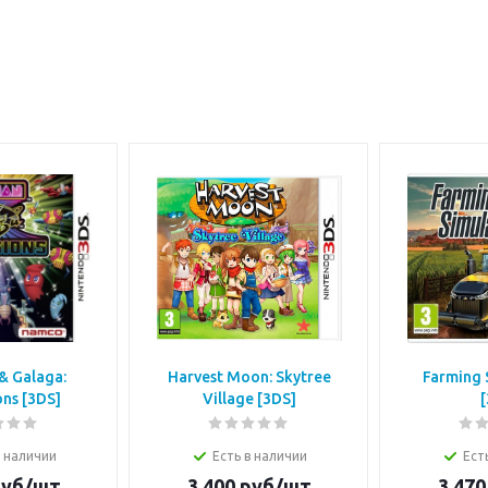
& Galaga:
Harvest Moon: Skytree
Farming 
ns [3DS]
Village [3DS]
[
в наличии
Есть в наличии
Ест
уб/шт
3 400
руб/шт
3 470