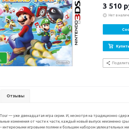
3 510
р
Нет в налич
Соо
Купить
Поделит
Отзывы
nd Tour — уже двенадцатая игра серии. И, несмотря на традиционно сде
ьные изменения от части к части, каждый новый выпуск неизменно срыва
 интересными игровыми полями и большим набором увлекательных мини