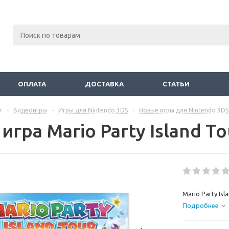
ОПЛАТА
ДОСТАВКА
СТАТЬИ
г
-
Видеоигры
-
Игры для Nintendo 3DS
-
Новые игры для Nintendo 3DS
игра Mario Party Island T
Mario Party Isl
Подробнее