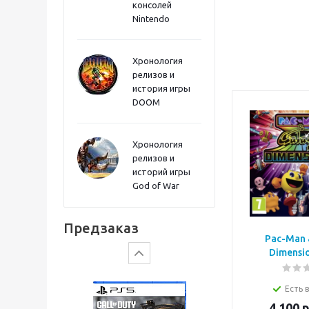
консолей
Sword PS5
Nintendo
Хронология
релизов и
история игры
DOOM
Хронология
релизов и
историй игры
God of War
Gears of War: E-Day
Предзаказ
Pac-Man 
Dimensio
Есть 
4 100
р