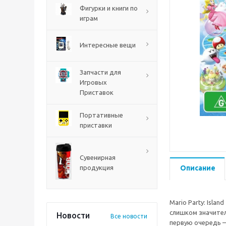
PS5
Фигурки и книги по
играм
Интересные вещи
Запчасти для
Игровых
Приставок
Портативные
приставки
Mortal Shell 2 PS5
Сувенирная
продукция
Описание
Mario Party: Isla
слишком значител
Новости
Все новости
первую очередь —