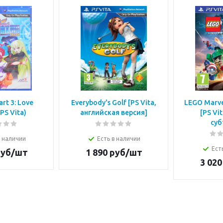
rt 3: Love
Everybody's Golf [PS Vita,
LEGO Marve
(PS Vita)
английская версия]
[PS Vi
суб
в наличии
Есть в наличии
Ест
уб/шт
1 890
руб/шт
3 020