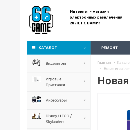
Интернет - магазин
электронных развлечений
28 ЛЕТ С ВАМИ!
Assassin’s Creed
Codename Red
КАТАЛОГ
РЕМОНТ
Главная
-
Катало
Видеоигры
-
Новая игра Lum
Новая 
Игровые
Приставки
Аксессуары
Disney / LEGO /
Skylanders
The Blood of Dawnwalker