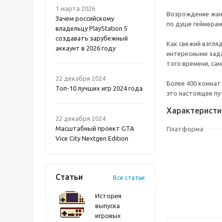
1 марта 2026
Возрождение жанр
Зачем российскому
по душе геймерам
владельцу PlayStation 5
создавать зарубежный
Как свежий взгля
аккаунт в 2026 году
интересными зада
того времени, са
Atomic Heart 2 PS5
22 декабря 2024
Более 400 комнат
Топ-10 лучших игр 2024 года
это настоящее п
Характеристи
22 декабря 2024
Масштабный проект GTA
Платформа
Vice City Nextgen Edition
Статьи
Все статьи
История
выпуска
игровых
Onimusha: Way of the