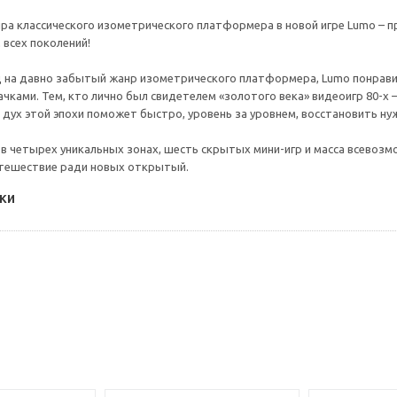
а классического изометрического платформера в новой игре Lumo – п
 всех поколений!
д на давно забытый жанр изометрического платформера, Lumo понравит
чками. Тем, кто лично был свидетелем «золотого века» видеоигр 80-х –
м дух этой эпохи поможет быстро, уровень за уровнем, восстановить н
 в четырех уникальных зонах, шесть скрытых мини-игр и масса всевоз
утешествие ради новых открытый.
ки