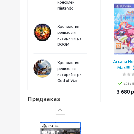
консолей
Sword PS5
Nintendo
Хронология
релизов и
история игры
DOOM
Arcana Hea
Хронология
Max!!!!! 
релизов и
историй игры
God of War
Есть 
Gears of War: E-Day
3 680
р
Предзаказ