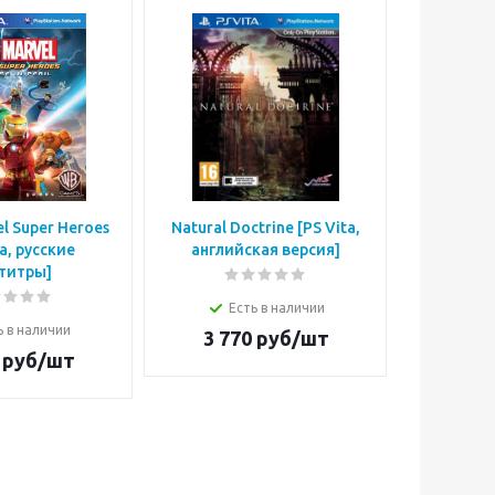
l Super Heroes
Natural Doctrine [PS Vita,
Touch M
ta, русские
английская версия]
Vita, ан
титры]
Есть в наличии
Е
ь в наличии
3 770
руб/шт
4 1
руб/шт