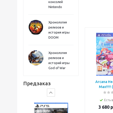
консолей
Sword PS5
Nintendo
Хронология
релизов и
история игры
DOOM
Хронология
релизов и
историй игры
God of War
Gears of War: E-Day
Arcana Hea
Предзаказ
Max!!!!! 
Есть 
3 680
р