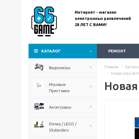
Интернет - магазин
электронных развлечений
28 ЛЕТ С ВАМИ!
Assassin’s Creed
Codename Red
КАТАЛОГ
РЕМОНТ
Главная
-
Катало
Видеоигры
-
Новая игра Army
Новая 
Игровые
Приставки
Аксессуары
Disney / LEGO /
Skylanders
The Blood of Dawnwalker