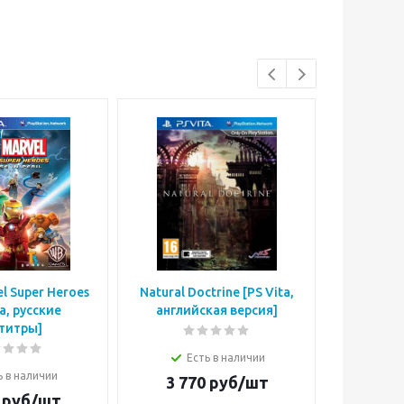
l Super Heroes
Natural Doctrine [PS Vita,
Touch M
ta, русские
английская версия]
Vita, ан
титры]
Есть в наличии
Е
ь в наличии
3 770
руб/шт
4 1
руб/шт