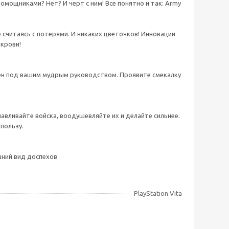
омощниками? Нет? И черт с ним! Все понятно и так: Army
 считаясь с потерями. И никаких цветочков! Инновации
 крови!
зен под вашим мудрым руководством. Проявите смекалку
авливайте войска, воодушевляйте их и делайте сильнее.
 пользу.
шний вид доспехов
PlayStation Vita