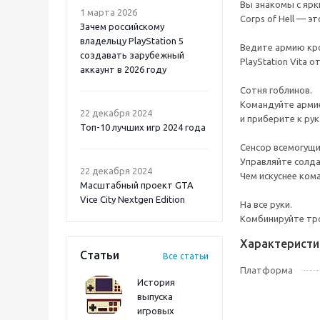
Вы знакомы с ярк
1 марта 2026
Corps of Hell — э
Зачем российскому
владельцу PlayStation 5
Ведите армию кро
создавать зарубежный
PlayStation Vita
аккаунт в 2026 году
Сотня гоблинов.
Atomic Heart 2 PS5
Командуйте армие
22 декабря 2024
и приберите к рук
Топ-10 лучших игр 2024 года
Сенсор всемогущи
Управляйте солда
22 декабря 2024
Чем искуснее кома
Масштабный проект GTA
Vice City Nextgen Edition
На все руки.
Комбинируйте тро
Характеристи
Статьи
Все статьи
Платформа
История
выпуска
игровых
Onimusha: Way of the