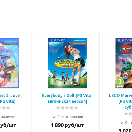
rt 3: Love
Everybody's Golf [PS Vita,
LEGO Marve
(PS Vita)
английская версия]
[PS Vi
суб
в наличии
Есть в наличии
Ест
уб/шт
1 890
руб/шт
3 020