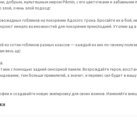
им, добрым, мультяшным миром Pikmin, с его цветочками и забавными п
то злой, очень злой подход!
вожадных гоблинов на покорение Адского трона. Бросайте их в бой, не
 откроют немало возможностей для покорения преисподней. Утопим ад в
й из сотни гоблинов разных классов — каждый из них по-своему поле
ам весь ад!
й.
тами с помощью задней сенсорной панели. Возрождайте героя, восстан
ндование, тем больше привилегий, а значит, и перевес сил будет в вашу
феи и создавайте новую экипировку для своих воинов. Изменяйте вне
ки