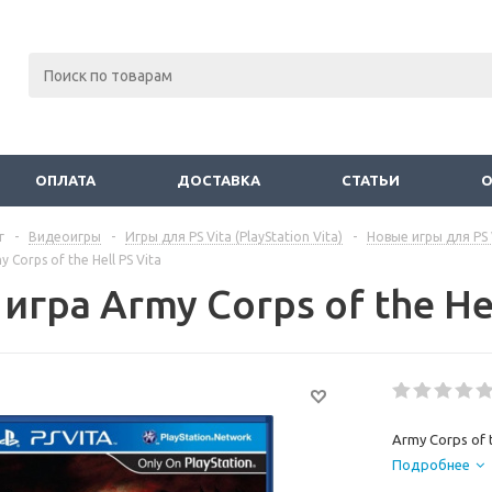
ОПЛАТА
ДОСТАВКА
СТАТЬИ
г
-
Видеоигры
-
Игры для PS Vita (PlayStation Vita)
-
Новые игры для PS 
 Corps of the Hell PS Vita
игра Army Corps of the Hel
Army Corps of t
Подробнее