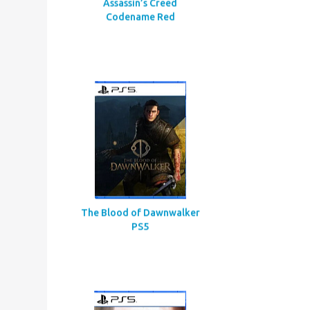
Assassin’s Creed
Codename Red
The Blood of Dawnwalker
PS5