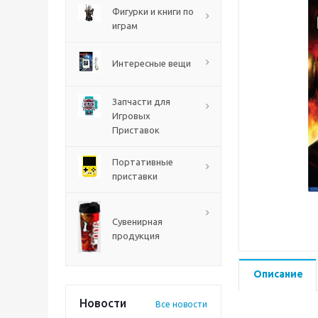
PS5
Фигурки и книги по
играм
Интересные вещи
Запчасти для
Игровых
Приставок
Портативные
приставки
Mortal Shell 2 PS5
Сувенирная
продукция
Описание
Новости
Все новости