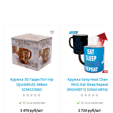
Кружка 3D Гарри Поттер
Кружка Sony Heat Change
(Quidditch) 568мл
MUG Eat Sleep Repeat
SCMG25063
(MGH0071) 320ml ABYstyle
Есть в наличии
Есть в наличии
3 470
руб/шт
2 720
руб/шт