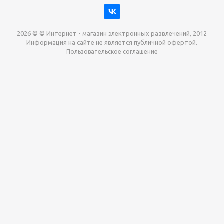
2026 © © Интернет - магазин электронных развлечений, 2012
Информация на сайте не является публичной офертой.
Пользовательское соглашение
Давайте сотрудничать!
наш магазин готов максимально выгодно для вас
выкупить приставки , игры. Звоните, пишите,
обсудим!
Max
Email
Telegram