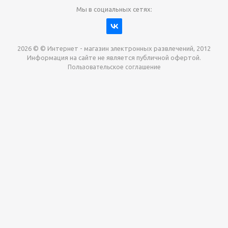
Мы в социальных сетях:
2026 © © Интернет - магазин электронных развлечений, 2012
Информация на сайте не является публичной офертой.
Пользовательское соглашение
Давайте сотрудничать!
наш магазин готов максимально выгодно для вас
выкупить приставки , игры. Звоните, пишите,
обсудим!
Max
Email
Telegram