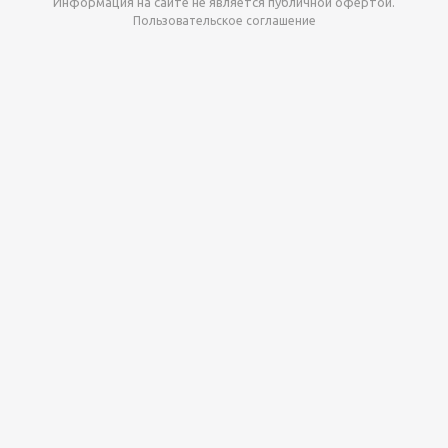
Информация на сайте не является публичной офертой.
Пользовательское соглашение
Давайте сотрудничать!
наш магазин готов максимально выгодно для вас
выкупить приставки , игры. Звоните, пишите,
обсудим!
Max
Email
Telegram
Этот сайт
использует cookie-