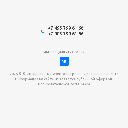
+7 495 799 61 66
+7 903 799 61 66
Мы в социальных сетях:
2026 © © Интернет - магазин электронных развлечений, 2012
Информация на сайте не является публичной офертой.
Пользовательское соглашение
Давайте сотрудничать!
наш магазин готов максимально выгодно для вас
выкупить приставки , игры. Звоните, пишите,
обсудим!
Max
Email