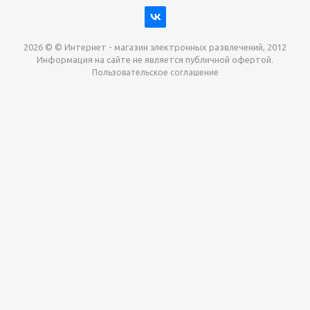
2026 © © Интернет - магазин электронных развлечений, 2012
Информация на сайте не является публичной офертой.
Пользовательское соглашение
Давайте сотрудничать!
наш магазин готов максимально выгодно для вас
выкупить приставки , игры. Звоните, пишите,
обсудим!
Max
Email
Telegram