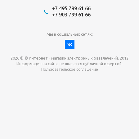
+7 495 799 61 66
+7 903 799 61 66
Мы в социальных сетях:
2026 © © Интернет - магазин электронных развлечений, 2012
Информация на сайте не является публичной офертой.
Пользовательское соглашение
Давайте сотрудничать!
наш магазин готов максимально выгодно для вас
выкупить приставки , игры. Звоните, пишите,
обсудим!
Max
Email
Telegram