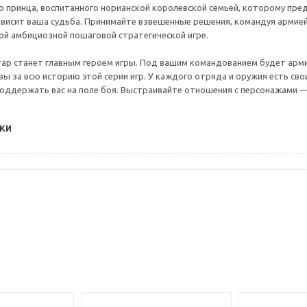
о принца, воспитанного норианской королевской семьей, которому пред
висит ваша судьба. Принимайте взвешенные решения, командуя армией
ой амбициозной пошаговой стратегической игре.
ар станет главным героем игры. Под вашим командованием будет армия
ы за всю историю этой серии игр. У каждого отряда и оружия есть св
оддержать вас на поле боя. Выстраивайте отношения с персонажами 
ки