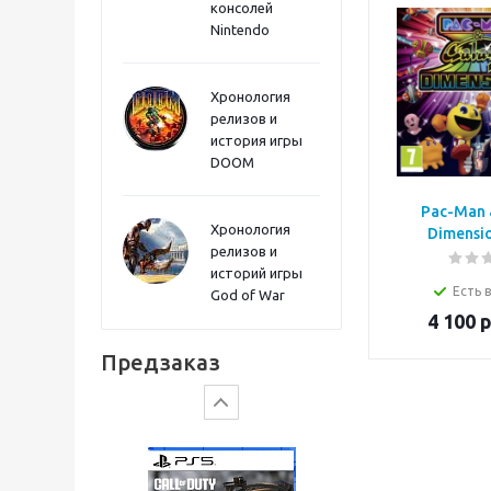
консолей
Sword PS5
Nintendo
Хронология
релизов и
история игры
DOOM
Pac-Man 
Хронология
Dimensio
релизов и
историй игры
Есть 
God of War
4 100
р
Gears of War: E-Day
Предзаказ