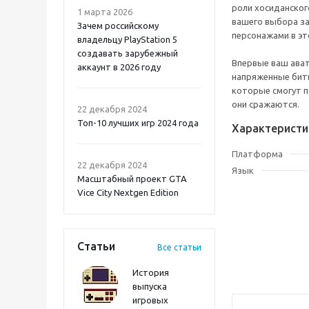
роли хосиданског
1 марта 2026
вашего выбора за
Зачем российскому
персонажами в эт
владельцу PlayStation 5
создавать зарубежный
Впервые ваш ават
аккаунт в 2026 году
напряженные битв
которые смогут п
Atomic Heart 2 PS5
они сражаются.
22 декабря 2024
Топ-10 лучших игр 2024 года
Характеристи
Платформа
22 декабря 2024
Язык
Масштабный проект GTA
Vice City Nextgen Edition
Статьи
Все статьи
История
выпуска
игровых
Onimusha: Way of the