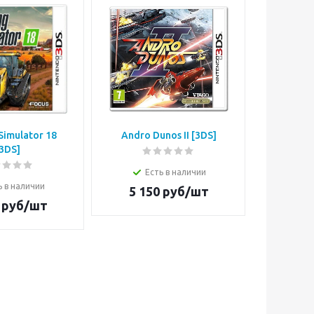
Simulator 18
Andro Dunos II [3DS]
Disney A
3DS]
Есть в наличии
Е
ь в наличии
5 150
руб/шт
3 4
руб/шт