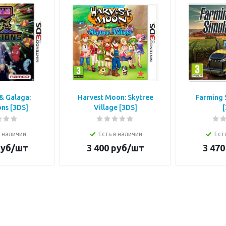
& Galaga:
Harvest Moon: Skytree
Farming 
ns [3DS]
Village [3DS]
[
в наличии
Есть в наличии
Ест
уб/шт
3 400
руб/шт
3 470