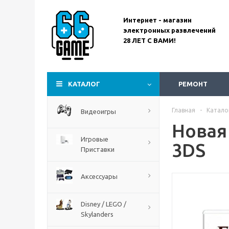
Интернет - магазин
электронных развлечений
28 ЛЕТ С ВАМИ!
Assassin’s Creed
Codename Red
КАТАЛОГ
РЕМОНТ
Главная
-
Катало
Видеоигры
Новая 
Игровые
3DS
Приставки
Аксессуары
Disney / LEGO /
Skylanders
The Blood of Dawnwalker