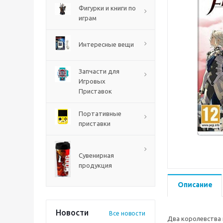
PS5
Фигурки и книги по
играм
Интересные вещи
Запчасти для
Игровых
Приставок
Портативные
приставки
Mortal Shell 2 PS5
Сувенирная
продукция
Описание
Новости
Все новости
Два королевства н