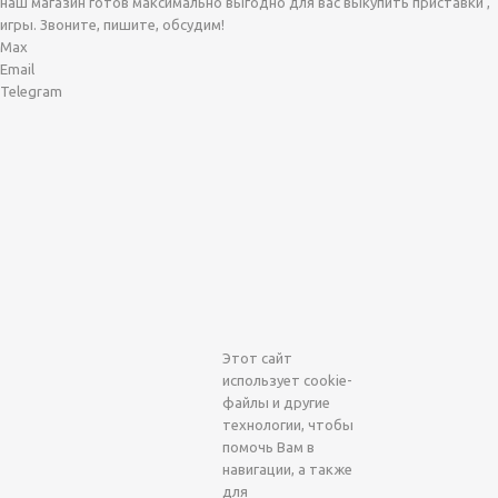
наш магазин готов максимально выгодно для вас выкупить приставки ,
игры. Звоните, пишите, обсудим!
Max
Email
Telegram
Этот сайт
использует cookie-
файлы и другие
технологии, чтобы
помочь Вам в
навигации, а также
для