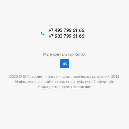
+7 495 799 61 66
+7 903 799 61 66
Мы в социальных сетях:
2026 © © Интернет - магазин электронных развлечений, 2012
Информация на сайте не является публичной офертой.
Пользовательское соглашение
Давайте сотрудничать!
наш магазин готов максимально выгодно для вас
выкупить приставки , игры. Звоните, пишите,
обсудим!
Max
Email