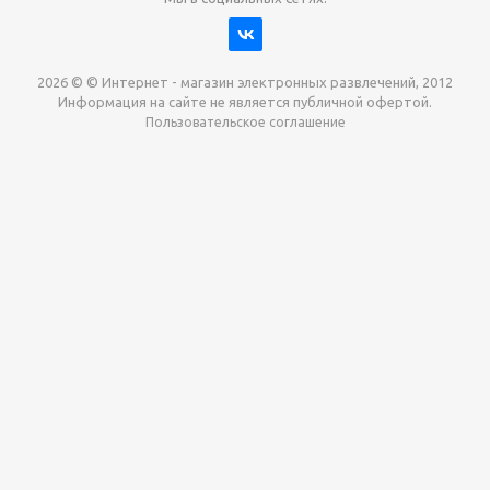
2026 © © Интернет - магазин электронных развлечений, 2012
Информация на сайте не является публичной офертой.
Пользовательское соглашение
Давайте сотрудничать!
наш магазин готов максимально выгодно для вас
выкупить приставки , игры. Звоните, пишите,
обсудим!
Max
Email
Telegram