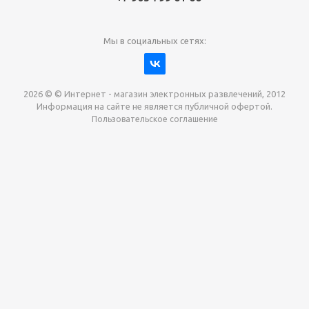
Мы в социальных сетях:
2026 © © Интернет - магазин электронных развлечений, 2012
Информация на сайте не является публичной офертой.
Пользовательское соглашение
Давайте сотрудничать!
наш магазин готов максимально выгодно для вас
выкупить приставки , игры. Звоните, пишите,
обсудим!
Max
Email
Telegram