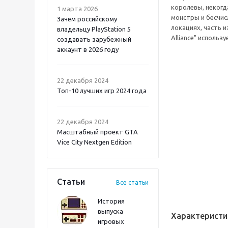
королевы, некогд
1 марта 2026
монстры и бесчис
Зачем российскому
локациях, часть 
владельцу PlayStation 5
Alliance" исполь
создавать зарубежный
аккаунт в 2026 году
Atomic Heart 2 PS5
22 декабря 2024
Топ-10 лучших игр 2024 года
22 декабря 2024
Масштабный проект GTA
Vice City Nextgen Edition
Статьи
Все статьи
История
выпуска
Характеристи
игровых
Onimusha: Way of the