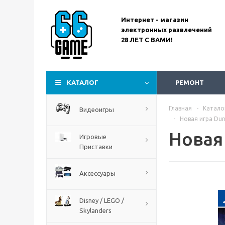
Интернет - магазин
электронных развлечений
28 ЛЕТ С ВАМИ!
Assassin’s Creed
Codename Red
КАТАЛОГ
РЕМОНТ
Главная
-
Катало
Видеоигры
-
Новая игра Dung
Новая 
Игровые
Приставки
Аксессуары
Disney / LEGO /
Skylanders
The Blood of Dawnwalker