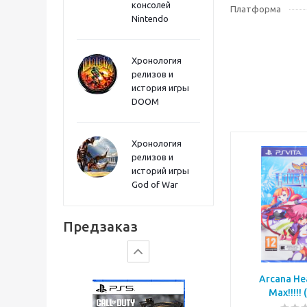
консолей
Sword PS5
Платформа
Nintendo
Хронология
релизов и
история игры
DOOM
Хронология
релизов и
историй игры
God of War
Gears of War: E-Day
Предзаказ
Arcana Hea
Max!!!!! 