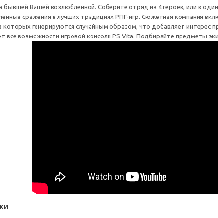
а бывшей Вашей возлюбленной. Соберите отряд из 4 героев, или в одино
ленные сражения в лучших традициях РПГ-игр. Сюжетная компания вкл
из которых генерируются случайным образом, что добавляет интерес пр
зует все возможности игровой консоли PS Vita. Подбирайте предметы эк
ки