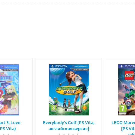
rt 3: Love
Everybody's Golf [PS Vita,
LEGO Marve
(PS Vita)
английская версия]
[PS Vi
суб