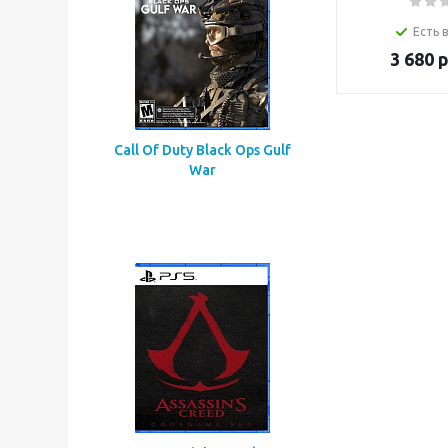
Есть 
3 680
р
Call Of Duty Black Ops Gulf
War