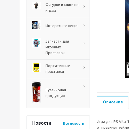
PS5
Фигурки и книги по
играм
Интересные вещи
Запчасти для
Игровых
Приставок
Портативные
приставки
Mortal Shell 2 PS5
Сувенирная
продукция
Описание
Игра для PS Vita 
Новости
Все новости
отправляет гейме