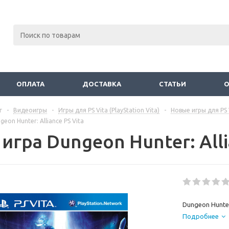
ОПЛАТА
ДОСТАВКА
СТАТЬИ
г
-
Видеоигры
-
Игры для PS Vita (PlayStation Vita)
-
Новые игры для PS 
eon Hunter: Alliance PS Vita
игра Dungeon Hunter: Alli
Dungeon Hunter:
Подробнее