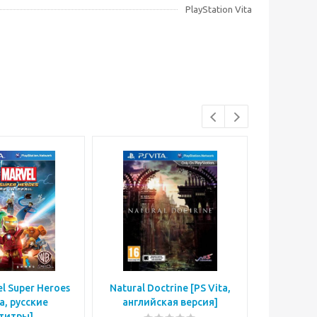
PlayStation Vita
l Super Heroes
Natural Doctrine [PS Vita,
Touch M
ta, русские
английская версия]
Vita, ан
титры]