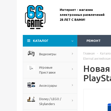
Интернет - магазин
электронных развлечений
28 ЛЕТ С ВАМИ!
Assassin’s Creed
Codename Red
КАТАЛОГ
РЕМОНТ
Главная
-
Катало
Видеоигры
Eternal английская 
Новая
Игровые
Приставки
PlaySt
Аксессуары
Disney / LEGO /
Skylanders
The Blood of Dawnwalker