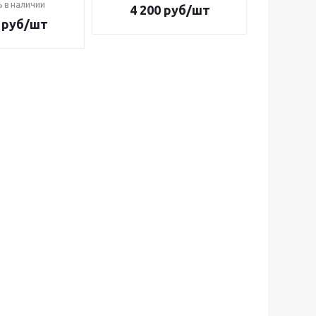
ь в наличии
Е
4 200
руб/шт
руб/шт
2 9