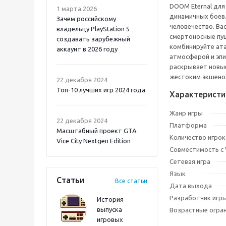
DOOM Eternal для
1 марта 2026
динамичных боев.
Зачем российскому
человечество. Ва
владельцу PlayStation 5
смертоносные пуш
создавать зарубежный
комбинируйте ата
аккаунт в 2026 году
атмосферой и эп
раскрывает новые
Atomic Heart 2 PS5
жестоким экшено
22 декабря 2024
Топ-10 лучших игр 2024 года
Характеристи
Жанр игры
22 декабря 2024
Платформа
Масштабный проект GTA
Количество игрок
Vice City Nextgen Edition
Совместимость с
Сетевая игра
Язык
Статьи
Все статьи
Дата выхода
Разработчик игр
История
выпуска
Возрастные огра
игровых
Onimusha: Way of the