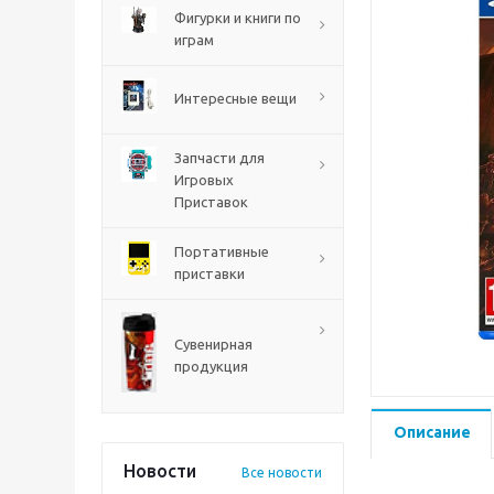
PS5
Фигурки и книги по
играм
Интересные вещи
Запчасти для
Игровых
Приставок
Портативные
приставки
Mortal Shell 2 PS5
Сувенирная
продукция
Описание
Новости
Все новости