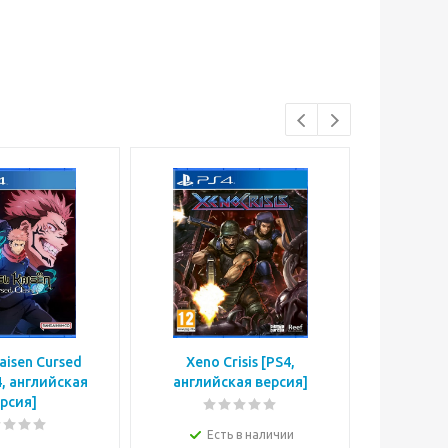
Kaisen Cursed
Xeno Crisis [PS4,
NBA 2K
4, английская
английская версия]
Edition 
рсия]
вер
Есть в наличии