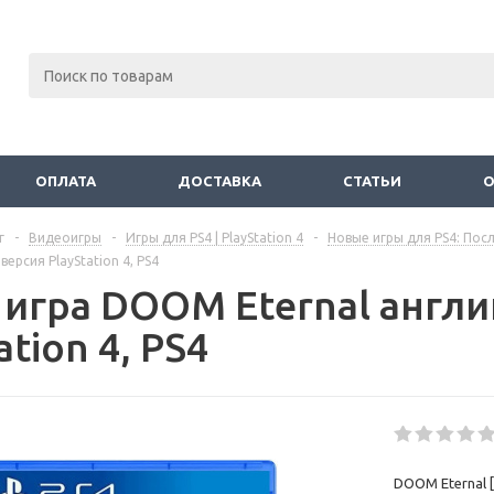
ОПЛАТА
ДОСТАВКА
СТАТЬИ
г
-
Видеоигры
-
Игры для PS4 | PlayStation 4
-
Новые игры для PS4: Пос
версия PlayStation 4, PS4
 игра DOOM Eternal англи
ation 4, PS4
DOOM Eternal [