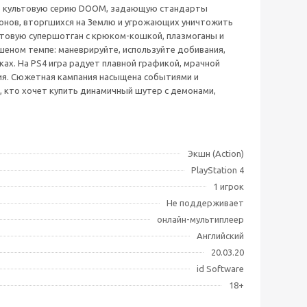
ает культовую серию DOOM, задающую стандарты
монов, вторгшихся на Землю и угрожающих уничтожить
льтовую супершотган с крюком-кошкой, плазмоганы и
шеном темпе: маневрируйте, используйте добивания,
ах. На PS4 игра радует плавной графикой, мрачной
ия. Сюжетная кампания насыщена событиями и
, кто хочет купить динамичный шутер с демонами,
Экшн (Action)
PlayStation 4
1 игрок
Не поддерживает
онлайн-мультиплеер
Английский
20.03.20
id Software
18+