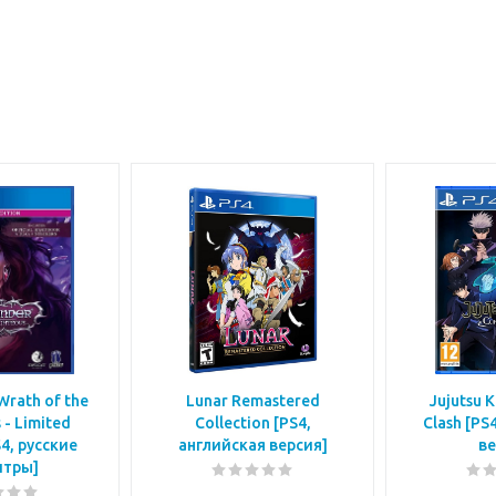
Wrath of the
Lunar Remastered
Jujutsu 
 - Limited
Collection [PS4,
Clash [PS
S4, русские
английская версия]
ве
итры]