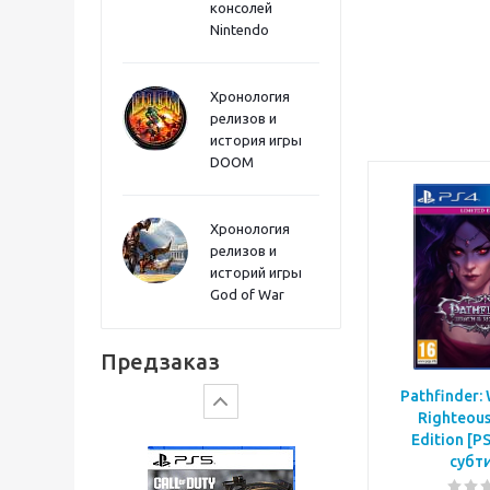
консолей
Sword PS5
Nintendo
Хронология
релизов и
история игры
DOOM
Хронология
релизов и
историй игры
God of War
Gears of War: E-Day
Предзаказ
Pathfinder: 
Righteous
Edition [P
субт