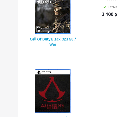
Есть 
3 100
р
Call Of Duty Black Ops Gulf
War