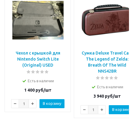
Чехол с крышкой для
Сумка Deluxe Travel Case
Nintendo Switch Lite
The Legend of Zelda:
(Original) USED
Breath Of The Wild
NNS42BR
Есть в наличии
Есть в наличии
1 400
руб/шт
3 940
руб/шт
В корзину
В корзину