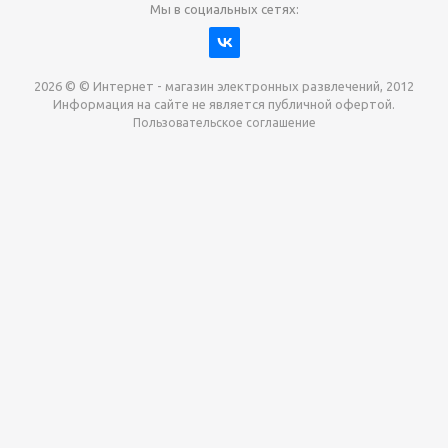
Мы в социальных сетях:
2026 © © Интернет - магазин электронных развлечений, 2012
Информация на сайте не является публичной офертой.
Пользовательское соглашение
Давайте сотрудничать!
наш магазин готов максимально выгодно для вас
выкупить приставки , игры. Звоните, пишите,
обсудим!
Max
Email
Telegram