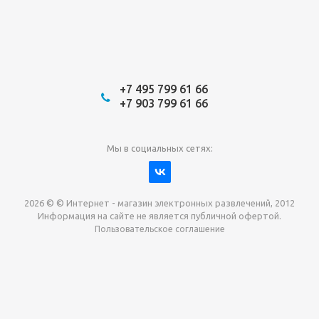
+7 495 799 61 66
+7 903 799 61 66
Мы в социальных сетях:
2026 © © Интернет - магазин электронных развлечений, 2012
Информация на сайте не является публичной офертой.
Пользовательское соглашение
Давайте сотрудничать!
наш магазин готов максимально выгодно для вас
выкупить приставки , игры. Звоните, пишите,
обсудим!
Max