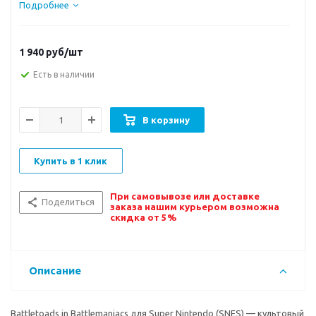
Подробнее
1 940
руб/шт
Есть в наличии
В корзину
Купить в 1 клик
При самовывозе или доставке
Поделиться
заказа нашим курьером возможна
скидка от 5%
Описание
Battletoads in Battlemaniacs для Super Nintendo (SNES) — культовый