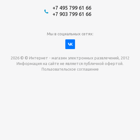
+7 495 799 61 66
+7 903 799 61 66
Мы в социальных сетях:
2026 © © Интернет - магазин электронных развлечений, 2012
Информация на сайте не является публичной офертой.
Пользовательское соглашение
Давайте сотрудничать!
наш магазин готов максимально выгодно для вас
выкупить приставки , игры. Звоните, пишите,
обсудим!
Max
Email
Telegram