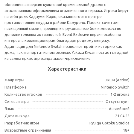
обновлённая версия культовой криминальной драмы с
эксклюзивным оформлением ограниченного тиража. Игроки берут
на себя роль Кадзумы Кирю, оказавшегося в центре
противостояния якудза в районе Камурочо. Проект сочетает
насыщенный сюжет, зрелищные рукопашные бои и множество
дополнительных активностей. Event Exclusive версия особенно
интересна коллекционерам благодаря редкому выпуску.
Адаптация для Nintendo Switch позволяет пройти историю как
дома, так и в портативном режиме. Yakuza Kiwami остаётся одной
из самых ярких игр жанра экшен-приключение.
Характеристики
Жанр игры
Экшн (Action)
Платформа
Nintendo Switch
Количество игроков
1-2 игрока
Сетевая игра
Отсутствует
Язык
Английский
Дата выхода
21.04.25
Разработчик игры
Ryu ga Gotoku Studios
Возрастные ограничения
18+