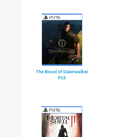
Assassin’s Creed
Codename Red
The Blood of Dawnwalker
PS5