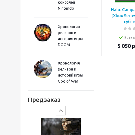
консолей
Sword PS5
Nintendo
Halo: Campa
[Xbox Serie
субт
Хронология
релизов и
Есть 
история игры
DOOM
5 050
р
Хронология
релизов и
историй игры
God of War
Gears of War: E-Day
Предзаказ