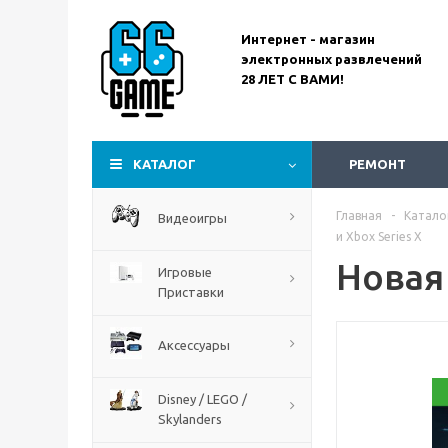
Интернет - магазин
электронных развлечений
28 ЛЕТ С ВАМИ!
Assassin’s Creed
Codename Red
КАТАЛОГ
РЕМОНТ
Главная
-
Катало
Видеоигры
и Xbox Series X
Новая 
Игровые
Приставки
Аксессуары
Disney / LEGO /
Skylanders
The Blood of Dawnwalker