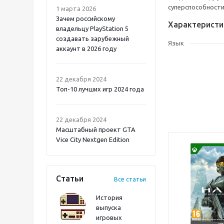
суперспособности
1 марта 2026
Зачем российскому
Характеристи
владельцу PlayStation 5
создавать зарубежный
Язык
аккаунт в 2026 году
Atomic Heart 2 PS5
22 декабря 2024
Топ-10 лучших игр 2024 года
22 декабря 2024
Масштабный проект GTA
Vice City Nextgen Edition
Статьи
Все статьи
История
выпуска
игровых
Onimusha: Way of the