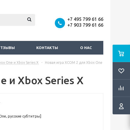
+7 495 799 61 66
+7 903 799 61 66
ОТЗЫВЫ
КОНТАКТЫ
О НАС
ox One и Xbox Series X
-
Новая игра XCOM 2 для Xbox One
 и Xbox Series X
One, русские субтитры]