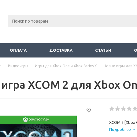
ОПЛАТА
ДОСТАВКА
СТАТЬИ
г
-
Видеоигры
-
Игры для Xbox One и Xbox Series X
-
Новые игры для Xb
игра XCOM 2 для Xbox One
XCOM 2 [Xbox 
Подробнее