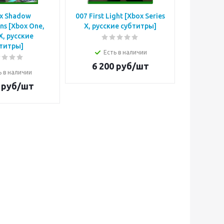
 x Shadow
007 First Light [Xbox Series
Tides Of
ns [Xbox One,
X, русские субтитры]
Serie
 X, русские
с
титры]
Есть в наличии
Е
6 200
руб/шт
ь в наличии
3 3
руб/шт