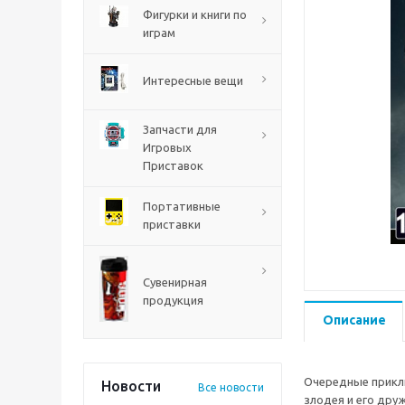
PS5
Фигурки и книги по
играм
Интересные вещи
Запчасти для
Игровых
Приставок
Портативные
приставки
Mortal Shell 2 PS5
Сувенирная
продукция
Описание
Очередные приклю
Новости
Все новости
злодея и его дру