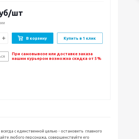
уб/шт
чии
В корзину
Купить в 1 клик
При самовывозе или доставке заказа
ься
нашим курьером возможна скидка от 5%
 всегда с единственной целью - остановить главного
райте любого персонажа, совершенствуйте его