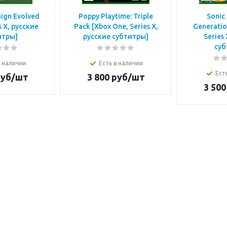
ign Evolved
Poppy Playtime: Triple
Sonic
s X, русские
Pack [Xbox One, Series X,
Generatio
итры]
русские субтитры]
Series
суб
в наличии
Есть в наличии
Ест
уб/шт
3 800
руб/шт
3 500