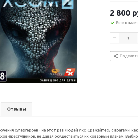
2 800
р
Есть в нали
Поделит
Отзывы
чения супергероев - на этот раз Людей Икс. Сражайтесь с врагами, как
жков-преступников, не давая осуществиться их коварным планам. Выби