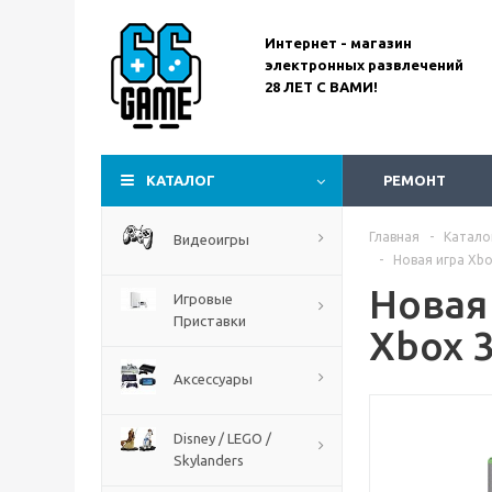
Интернет - магазин
электронных развлечений
28 ЛЕТ С ВАМИ!
Assassin’s Creed
Codename Red
КАТАЛОГ
РЕМОНТ
Главная
-
Катало
Видеоигры
-
Новая игра Xbox
Новая 
Игровые
Приставки
Xbox 
Аксессуары
Disney / LEGO /
Skylanders
The Blood of Dawnwalker