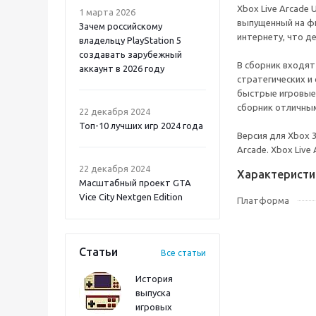
Xbox Live Arcade 
1 марта 2026
выпущенный на ф
Зачем российскому
интернету, что д
владельцу PlayStation 5
создавать зарубежный
В сборник входят
аккаунт в 2026 году
стратегических и
быстрые игровые 
Atomic Heart 2 PS5
сборник отличным
22 декабря 2024
Топ-10 лучших игр 2024 года
Версия для Xbox 
Arcade. Xbox Live
22 декабря 2024
Характеристи
Масштабный проект GTA
Vice City Nextgen Edition
Платформа
Статьи
Все статьи
История
выпуска
игровых
Onimusha: Way of the