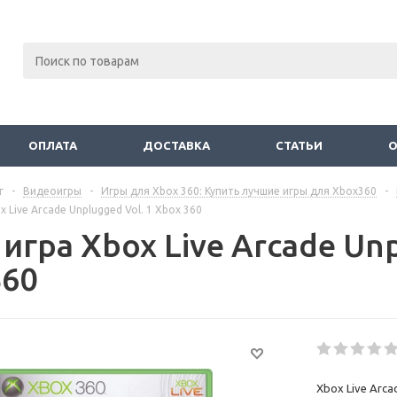
ОПЛАТА
ДОСТАВКА
СТАТЬИ
г
-
Видеоигры
-
Игры для Xbox 360: Купить лучшие игры для Xbox360
-
 Live Arcade Unplugged Vol. 1 Xbox 360
игра Xbox Live Arcade Unp
360
Xbox Live Arca