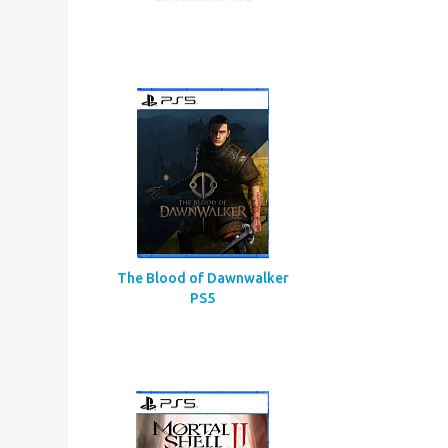
Assassin’s Creed
Codename Red
The Blood of Dawnwalker
PS5