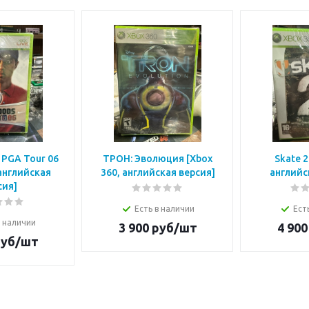
 PGA Tour 06
ТРОН: Эволюция [Xbox
Skate 2
 английская
360, английская версия]
английс
сия]
Есть в наличии
Ест
в наличии
3 900
руб/шт
4 900
уб/шт