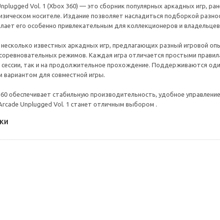
Unplugged Vol. 1 (Xbox 360) — это сборник популярных аркадных игр, ра
изическом носителе. Издание позволяет насладиться подборкой разн
елает его особенно привлекательным для коллекционеров и владельцев 
 несколько известных аркадных игр, предлагающих разный игровой о
 соревновательных режимов. Каждая игра отличается простыми правилам
сессии, так и на продолжительное прохождение. Поддерживаются оди
 вариантом для совместной игры.
360 обеспечивает стабильную производительность, удобное управление
 Arcade Unplugged Vol. 1 станет отличным выбором .
ки