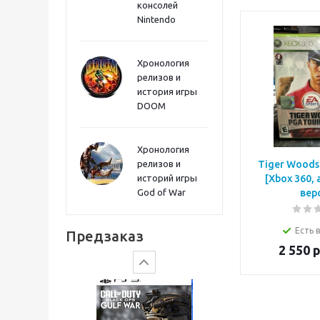
консолей
Sword PS5
Nintendo
Хронология
релизов и
история игры
DOOM
Хронология
релизов и
Tiger Woods
историй игры
[Xbox 360,
God of War
вер
Gears of War: E-Day
Есть 
Предзаказ
2 550
р