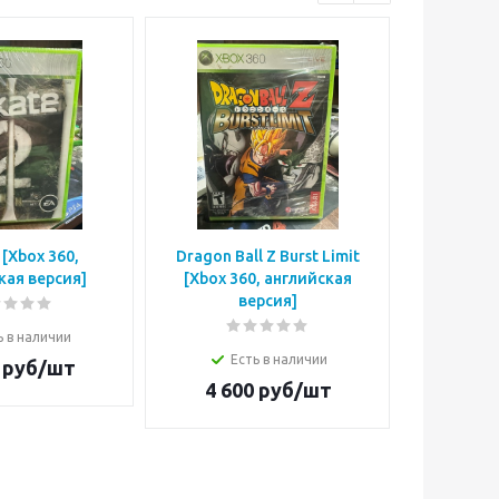
 [Xbox 360,
Dragon Ball Z Burst Limit
Skat
кая версия]
[Xbox 360, английская
англий
версия]
ь в наличии
Е
Есть в наличии
руб/шт
4 9
4 600
руб/шт